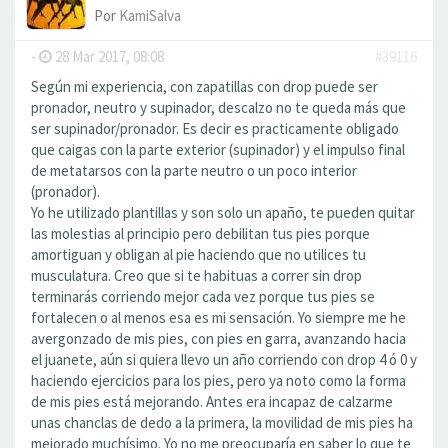
Por
KamiSalva
-
28 Mar 2017, 08:08
#39116
Según mi experiencia, con zapatillas con drop puede ser
pronador, neutro y supinador, descalzo no te queda más que
ser supinador/pronador. Es decir es practicamente obligado
que caigas con la parte exterior (supinador) y el impulso final
de metatarsos con la parte neutro o un poco interior
(pronador).
Yo he utilizado plantillas y son solo un apaño, te pueden quitar
las molestias al principio pero debilitan tus pies porque
amortiguan y obligan al pie haciendo que no utilices tu
musculatura. Creo que si te habituas a correr sin drop
terminarás corriendo mejor cada vez porque tus pies se
fortalecen o al menos esa es mi sensación. Yo siempre me he
avergonzado de mis pies, con pies en garra, avanzando hacia
el juanete, aún si quiera llevo un año corriendo con drop 4 ó 0 y
haciendo ejercicios para los pies, pero ya noto como la forma
de mis pies está mejorando. Antes era incapaz de calzarme
unas chanclas de dedo a la primera, la movilidad de mis pies ha
mejorado muchísimo. Yo no me preocuparía en saber lo que te