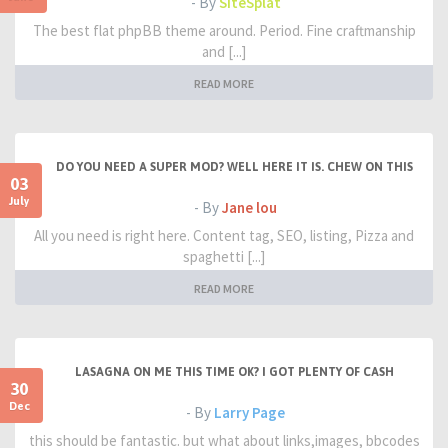
- By
SiteSplat
The best flat phpBB theme around. Period. Fine craftmanship
and [...]
READ MORE
DO YOU NEED A SUPER MOD? WELL HERE IT IS. CHEW ON THIS
03
July
- By
Jane lou
All you need is right here. Content tag, SEO, listing, Pizza and
spaghetti [...]
READ MORE
LASAGNA ON ME THIS TIME OK? I GOT PLENTY OF CASH
30
Dec
- By
Larry Page
this should be fantastic. but what about links,images, bbcodes