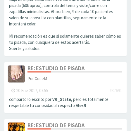
pisada (60€ aprox), controla del tema y viste/corre con
zapatillas minimalistas. Ahora bien, 9 de cada 10 pacientes
salen de su consulta con plantillas, seguramente te la
intentará colar.
Mi recomendación es que si solamente quieres saber cómo es
tu pisada, con cualquiera de estos acertarás.
Suerte y saludos.
RE: ESTUDIO DE PISADA
Por
XoseM
-
20 Ene 2017, 07:55
#37691
comparto lo escrito por
VR_State
, pero es totalmente
respetable tu curiosidad al respecto
AlexR
RE: ESTUDIO DE PISADA