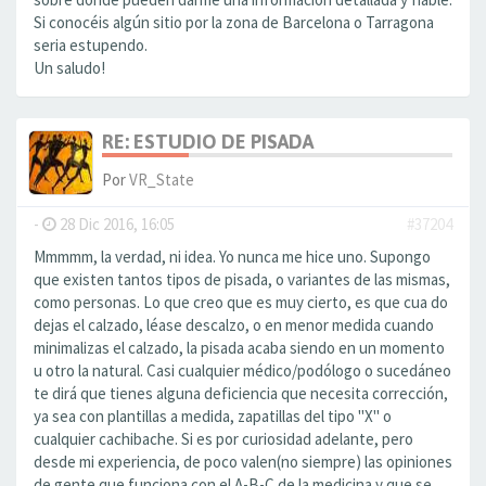
Si conocéis algún sitio por la zona de Barcelona o Tarragona
seria estupendo.
Un saludo!
RE: ESTUDIO DE PISADA
Por
VR_State
-
28 Dic 2016, 16:05
#37204
Mmmmm, la verdad, ni idea. Yo nunca me hice uno. Supongo
que existen tantos tipos de pisada, o variantes de las mismas,
como personas. Lo que creo que es muy cierto, es que cua do
dejas el calzado, léase descalzo, o en menor medida cuando
minimalizas el calzado, la pisada acaba siendo en un momento
u otro la natural. Casi cualquier médico/podólogo o sucedáneo
te dirá que tienes alguna deficiencia que necesita corrección,
ya sea con plantillas a medida, zapatillas del tipo "X" o
cualquier cachibache. Si es por curiosidad adelante, pero
desde mi experiencia, de poco valen(no siempre) las opiniones
de gente que funciona con el A-B-C de la medicina y que se