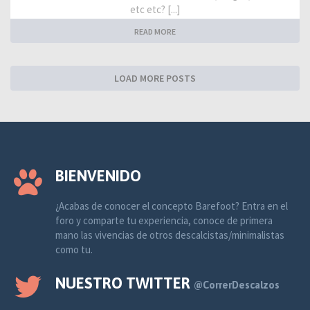
etc etc? [...]
READ MORE
LOAD MORE POSTS
BIENVENIDO
¿Acabas de conocer el concepto Barefoot? Entra en el
foro y comparte tu experiencia, conoce de primera
mano las vivencias de otros descalcistas/minimalistas
como tu.
NUESTRO TWITTER
@CorrerDescalzos