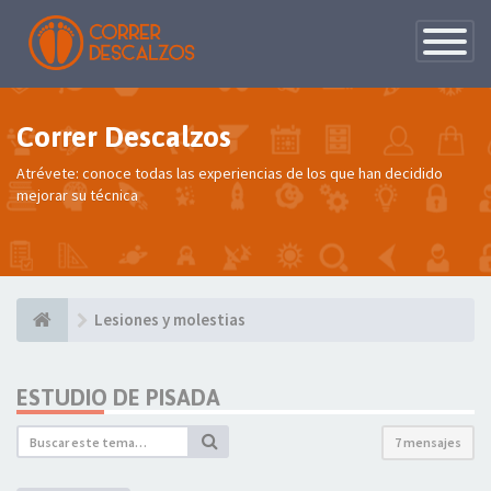
Conmutac
de
Navegaci
Correr Descalzos
Atrévete: conoce todas las experiencias de los que han decidido
mejorar su técnica
Lesiones y molestias
ESTUDIO DE PISADA
7 mensajes