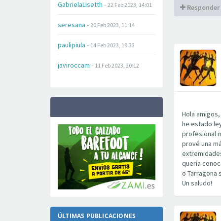
GabrielaLisetth
-
22 Feb 2023, 14:01
Responder
seresana
-
20 Feb 2023, 11:14
paulipiula
-
14 Feb 2023, 19:33
javiroccam
-
11 Feb 2023, 20:12
Hola amigos,
he estado le
profesional 
prové una má
extremidades
quería conoc
o Tarragona 
Un saludo!
ÚLTIMAS PUBLICACIONES