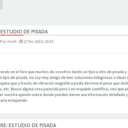
ESTUDIO DE PISADA
Por
AlexR
-
27 Dic 2016, 23:53
yendo en el foro que muchos de vosotros tenéis un tipo u otro de pisada
mi tipo de pisada -no soy muy amigo de leer soluciones milagrosas o ideas 
quina que a través de vibración magnética podía decirme el peso que dsitri
, etc. Busco alguna cosa parecida pero con respaldo científico, veo que p
er vuestra opinión sobre donde pueden darme una información detallada y fi
seria estupendo.
RE: ESTUDIO DE PISADA