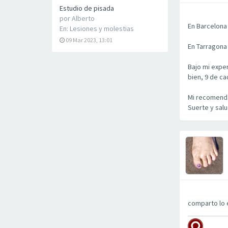
Estudio de pisada
por
Alberto
En Barcelona 
En:
Lesiones y molestias
09 Mar 2023, 13:01
En Tarragona
Bajo mi exper
bien, 9 de ca
Mi recomenda
Suerte y sal
comparto lo 