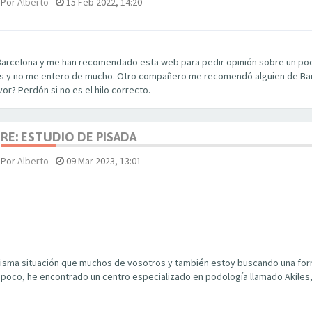
Por
Alberto
-
15 Feb 2022, 14:20
Barcelona y me han recomendado esta web para pedir opinión sobre un podó
s y no me entero de mucho. Otro compañero me recomendó alguien de Ba
or? Perdón si no es el hilo correcto.
RE: ESTUDIO DE PISADA
Por
Alberto
-
09 Mar 2023, 13:01
misma situación que muchos de vosotros y también estoy buscando una for
n poco, he encontrado un centro especializado en podología llamado Akiles