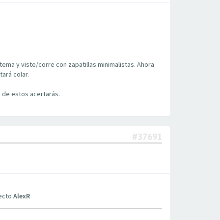
 tema y viste/corre con zapatillas minimalistas. Ahora
tará colar.
 de estos acertarás.
#37691
pecto
AlexR