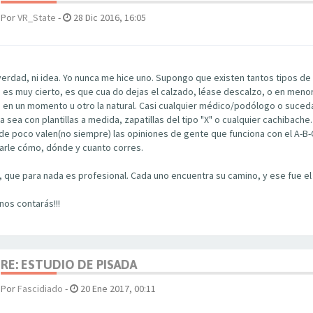
Por
VR_State
-
28 Dic 2016, 16:05
rdad, ni idea. Yo nunca me hice uno. Supongo que existen tantos tipos de
 es muy cierto, es que cua do dejas el calzado, léase descalzo, o en menor
 en un momento u otro la natural. Casi cualquier médico/podólogo o sucedá
a sea con plantillas a medida, zapatillas del tipo "X" o cualquier cachibach
de poco valen(no siempre) las opiniones de gente que funciona con el A-B-C
carle cómo, dónde y cuanto corres.
, que para nada es profesional. Cada uno encuentra su camino, y ese fue el
nos contarás!!!
RE: ESTUDIO DE PISADA
Por
Fascidiado
-
20 Ene 2017, 00:11