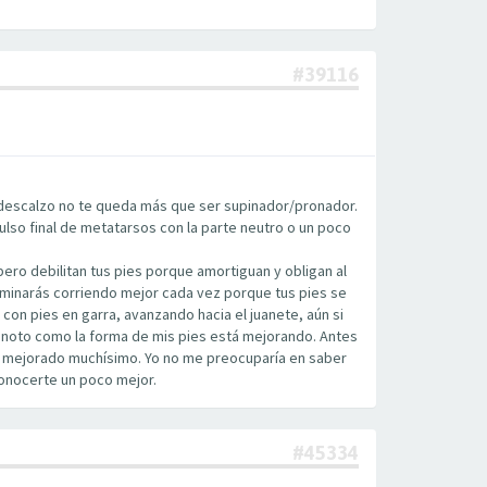
#39116
, descalzo no te queda más que ser supinador/pronador.
ulso final de metatarsos con la parte neutro o un poco
o pero debilitan tus pies porque amortiguan y obligan al
terminarás corriendo mejor cada vez porque tus pies se
on pies en garra, avanzando hacia el juanete, aún si
ya noto como la forma de mis pies está mejorando. Antes
ha mejorado muchísimo. Yo no me preocuparía en saber
conocerte un poco mejor.
#45334