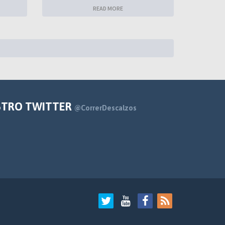
READ MORE
STRO TWITTER
@CorrerDescalzos