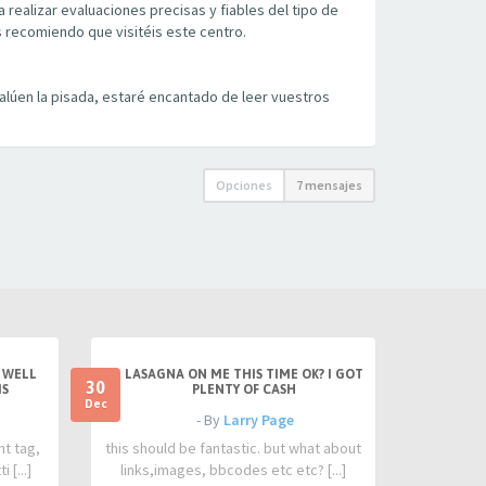
realizar evaluaciones precisas y fiables del tipo de
s recomiendo que visitéis este centro.
alúen la pisada, estaré encantado de leer vuestros
Opciones
7 mensajes
 WELL
LASAGNA ON ME THIS TIME OK? I GOT
30
IS
PLENTY OF CASH
Dec
- By
Larry Page
nt tag,
this should be fantastic. but what about
 [...]
links,images, bbcodes etc etc? [...]