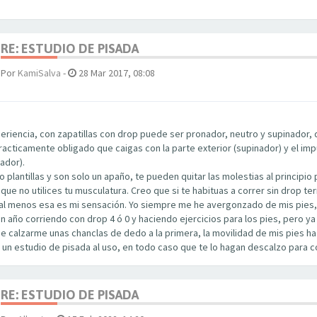
RE: ESTUDIO DE PISADA
Por
KamiSalva
-
28 Mar 2017, 08:08
eriencia, con zapatillas con drop puede ser pronador, neutro y supinador
racticamente obligado que caigas con la parte exterior (supinador) y el imp
nador).
do plantillas y son solo un apaño, te pueden quitar las molestias al principi
que no utilices tu musculatura. Creo que si te habituas a correr sin drop 
 al menos esa es mi sensación. Yo siempre me he avergonzado de mis pies, c
un año corriendo con drop 4 ó 0 y haciendo ejercicios para los pies, pero 
de calzarme unas chanclas de dedo a la primera, la movilidad de mis pies 
á un estudio de pisada al uso, en todo caso que te lo hagan descalzo para 
RE: ESTUDIO DE PISADA