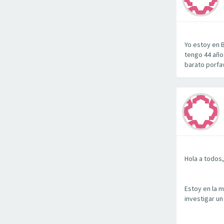
Yo estoy en 
tengo 44 año
barato porfav
Hola a todos,
Estoy en la 
investigar u