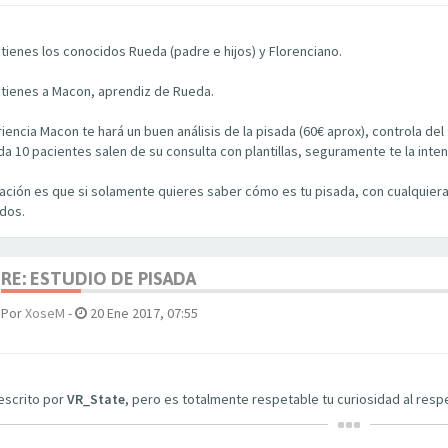
tienes los conocidos Rueda (padre e hijos) y Florenciano.
 tienes a Macon, aprendiz de Rueda.
iencia Macon te hará un buen análisis de la pisada (60€ aprox), controla del
da 10 pacientes salen de su consulta con plantillas, seguramente te la inten
ción es que si solamente quieres saber cómo es tu pisada, con cualquiera
udos.
RE: ESTUDIO DE PISADA
Por
XoseM
-
20 Ene 2017, 07:55
escrito por
VR_State
, pero es totalmente respetable tu curiosidad al res