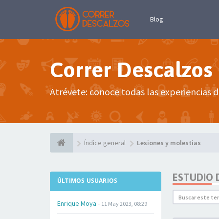
Blog
Correr Descalzos
Atrévete: conoce todas las experiencias d
Índice general
Lesiones y molestias
ESTUDIO 
ÚLTIMOS USUARIOS
Enrique Moya
-
11 May 2023, 08:29