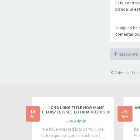
Este centro c
pisada. Si es
Si alguno ha
comentarios.
Responder
Volver a “Les
LONG LONG TITLE HOW MANY
AN
18
25
CHARS? LETS SEE 123 OK MORE? YES 60
Apr
June
- By
Admin
We have created lots of YouTube
The 
videos just so you can achieve [...]
Per