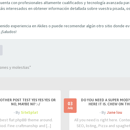
uenta con profesionales altamente cualificados y tecnología avanzada para 
táis interesados en obtener información detallada sobre vuestra pisada, o
 tenido experiencia en Akiles o puede recomendar algún otro sitio donde ev
 ¡Saludos!
iones y molestias”
OTHER POST TEST YES YES YES OR
DO YOU NEED A SUPER MOD?
03
NO, MAYBE NI? :-/
HERE IT IS. CHEW ON TH
July
- By
SiteSplat
- By
Jane lou
best flat phpBB theme around.
All you need is right here. Conte
iod. Fine craftmanship and [...]
SEO, listing, Pizza and spaghetti