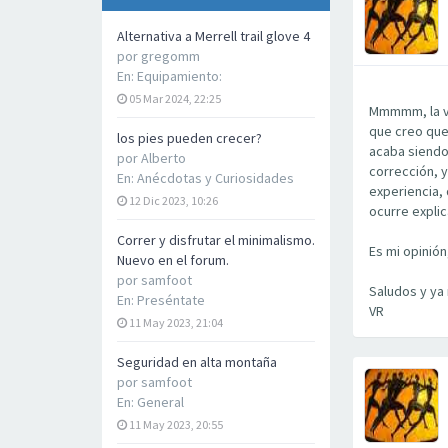
Alternativa a Merrell trail glove 4
por
gregomm
En:
Equipamiento:
05 Mar 2024, 22:25
Mmmmm, la ve
que creo que
los pies pueden crecer?
acaba siendo
por
Alberto
corrección, y
En:
Anécdotas y Curiosidades
experiencia, 
12 Dic 2023, 10:26
ocurre expli
Correr y disfrutar el minimalismo.
Es mi opinión
Nuevo en el forum.
por
samfoot
Saludos y ya 
En:
Preséntate
VR
11 May 2023, 21:04
Seguridad en alta montaña
por
samfoot
En:
General
11 May 2023, 20:55