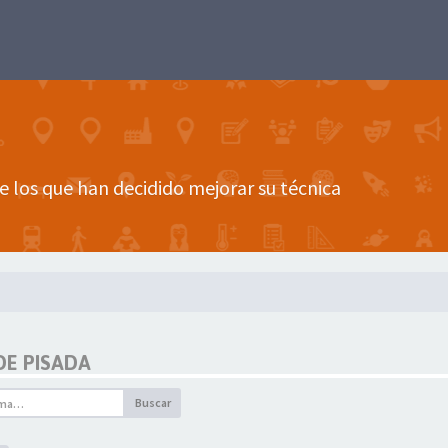
e los que han decidido mejorar su técnica
DE PISADA
Buscar