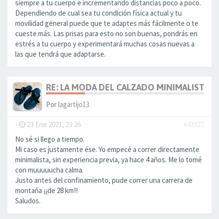
siempre a tu cuerpo e incrementando distancias poco a poco.
Dependiendo de cual sea tu condición física actual y tu
movilidad general puede que te adaptes más fácilmente o te
cueste más. Las prisas para esto no son buenas, pondrás en
estrés a tu cuerpo y experimentará muchas cosas nuevas a
las que tendrá que adaptarse.
RE: LA MODA DEL CALZADO MINIMALISTA
Por
lagartijo13
-
23 Ene 2021, 23:26
#43922
No sé si llego a tiempo.
Mi caso es justamente ése. Yo empecé a correr directamente
minimalista, sin experiencia previa, ya hace 4 años. Me lo tomé
con muuuuucha calma.
Justo antes del confinamiento, pude correr una carrera de
montaña ¡¡de 28 km!!
Saludos.