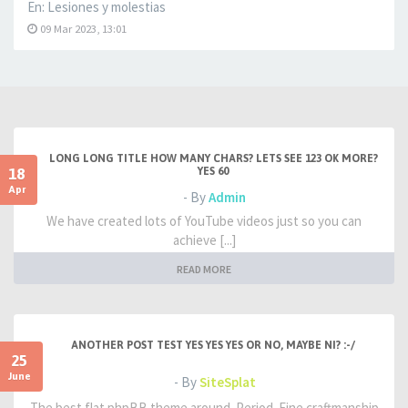
En:
Lesiones y molestias
09 Mar 2023, 13:01
LONG LONG TITLE HOW MANY CHARS? LETS SEE 123 OK MORE?
18
YES 60
Apr
- By
Admin
We have created lots of YouTube videos just so you can
achieve [...]
READ MORE
ANOTHER POST TEST YES YES YES OR NO, MAYBE NI? :-/
25
June
- By
SiteSplat
The best flat phpBB theme around. Period. Fine craftmanship