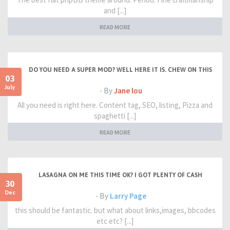
and [...]
READ MORE
DO YOU NEED A SUPER MOD? WELL HERE IT IS. CHEW ON THIS
03
July
- By
Jane lou
All you need is right here. Content tag, SEO, listing, Pizza and
spaghetti [...]
READ MORE
LASAGNA ON ME THIS TIME OK? I GOT PLENTY OF CASH
30
Dec
- By
Larry Page
this should be fantastic. but what about links,images, bbcodes
etc etc? [...]