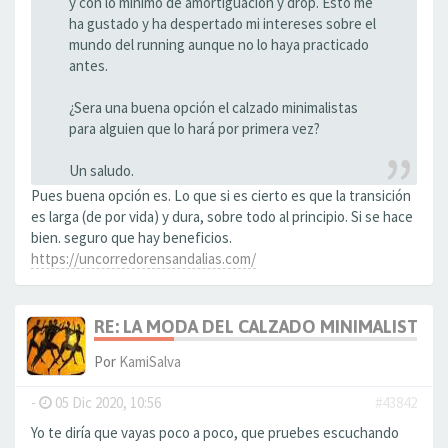
y con lo mínimo de amortiguación y drop. Esto me
ha gustado y ha despertado mi intereses sobre el
mundo del running aunque no lo haya practicado
antes.
¿Sera una buena opción el calzado minimalistas
para alguien que lo hará por primera vez?
Un saludo.
Pues buena opción es. Lo que si es cierto es que la transición
es larga (de por vida) y dura, sobre todo al principio. Si se hace
bien. seguro que hay beneficios.
https://uncorredorensandalias.com/
RE: LA MODA DEL CALZADO MINIMALISTA
Por
KamiSalva
-
05 Dic 2020, 10:56
#43842
Yo te diría que vayas poco a poco, que pruebes escuchando