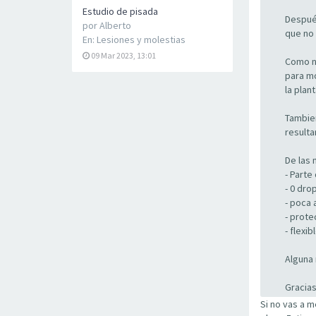
Estudio de pisada
Después
por
Alberto
que no 
En:
Lesiones y molestias
09 Mar 2023, 13:01
Como no
para mo
la plan
Tambie
resulta
De las 
- Parte
- 0 dro
- poca 
- prote
- flexib
Alguna 
Gracias!
Si no vas a 