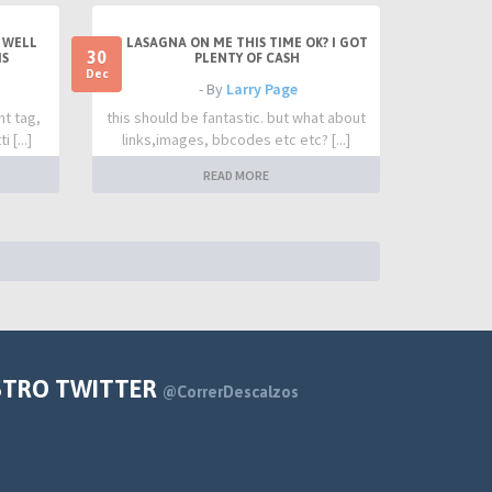
 WELL
LASAGNA ON ME THIS TIME OK? I GOT
30
IS
PLENTY OF CASH
Dec
- By
Larry Page
nt tag,
this should be fantastic. but what about
 [...]
links,images, bbcodes etc etc? [...]
READ MORE
STRO TWITTER
@CorrerDescalzos