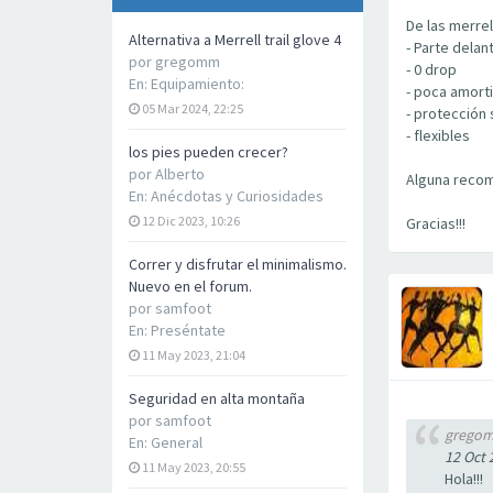
De las merrel
Alternativa a Merrell trail glove 4
- Parte delan
por
gregomm
- 0 drop
En:
Equipamiento:
- poca amort
05 Mar 2024, 22:25
- protección 
- flexibles
los pies pueden crecer?
por
Alberto
Alguna recom
En:
Anécdotas y Curiosidades
12 Dic 2023, 10:26
Gracias!!!
Correr y disfrutar el minimalismo.
Nuevo en el forum.
por
samfoot
En:
Preséntate
11 May 2023, 21:04
Seguridad en alta montaña
por
samfoot
grego
En:
General
12 Oct 
11 May 2023, 20:55
Hola!!!