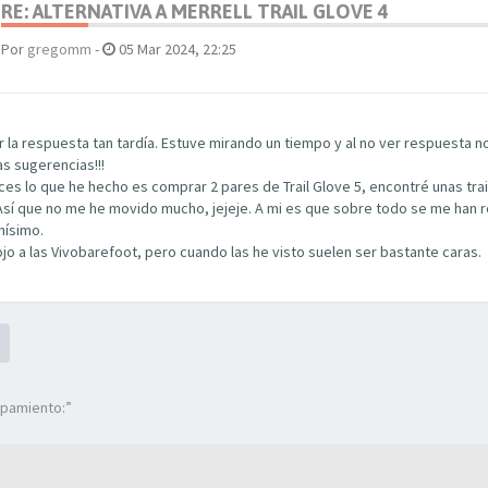
RE: ALTERNATIVA A MERRELL TRAIL GLOVE 4
Por
gregomm
-
05 Mar 2024, 22:25
la respuesta tan tardía. Estuve mirando un tiempo y al no ver respuesta no
as sugerencias!!!
s lo que he hecho es comprar 2 pares de Trail Glove 5, encontré unas trail
Así que no me he movido mucho, jejeje. A mi es que sobre todo se me han rot
hísimo.
jo a las Vivobarefoot, pero cuando las he visto suelen ser bastante caras.
ipamiento:”