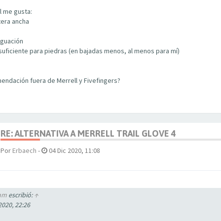
l me gusta:
tera ancha
iguación
suficiente para piedras (en bajadas menos, al menos para mí)
endación fuera de Merrell y Fivefingers?
RE: ALTERNATIVA A MERRELL TRAIL GLOVE 4
Por
Erbaech
-
04 Dic 2020, 11:08
mm
escribió:
↑
2020, 22:26