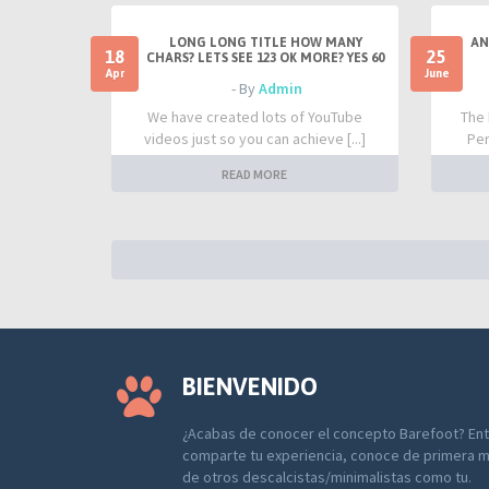
LONG LONG TITLE HOW MANY
AN
18
25
CHARS? LETS SEE 123 OK MORE? YES 60
Apr
June
- By
Admin
We have created lots of YouTube
The 
videos just so you can achieve [...]
Per
READ MORE
BIENVENIDO
¿Acabas de conocer el concepto Barefoot? Entr
comparte tu experiencia, conoce de primera m
de otros descalcistas/minimalistas como tu.