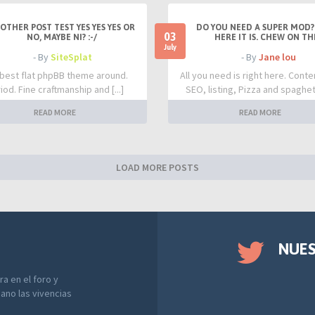
OTHER POST TEST YES YES YES OR
DO YOU NEED A SUPER MOD?
03
NO, MAYBE NI? :-/
HERE IT IS. CHEW ON TH
July
- By
SiteSplat
- By
Jane lou
best flat phpBB theme around.
All you need is right here. Conte
iod. Fine craftmanship and [...]
SEO, listing, Pizza and spaghetti
READ MORE
READ MORE
LOAD MORE POSTS
NUE
a en el foro y
ano las vivencias