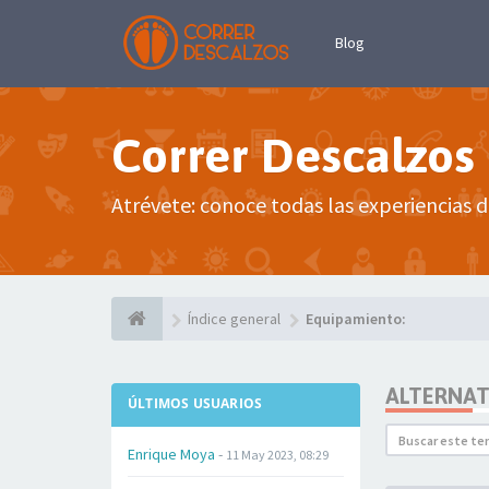
Blog
Correr Descalzos
Atrévete: conoce todas las experiencias d
Índice general
Equipamiento:
ALTERNATI
ÚLTIMOS USUARIOS
Enrique Moya
-
11 May 2023, 08:29