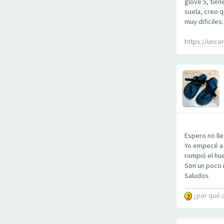
glove 5, tie
suela, creo q
muy dificiles
https://unco
Espero no lle
Yo empecé a 
rompió el hue
Son un poco m
Saludos.
¿por qué 