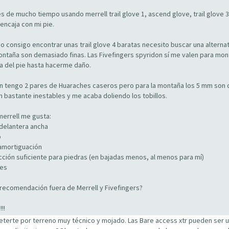
 de mucho tiempo usando merrell trail glove 1, ascend glove, trail glove 3 
encaja con mi pie.
 consigo encontrar unas trail glove 4 baratas necesito buscar una alternat
ntaña son demasiado finas. Las Fivefingers spyridon sí me valen para mon
ta del pie hasta hacerme daño.
n tengo 2 pares de Huaraches caseros pero para la montaña los 5 mm son
n bastante inestables y me acaba doliendo los tobillos.
merrell me gusta:
 delantera ancha
p
amortiguación
cción suficiente para piedras (en bajadas menos, al menos para mí)
les
recomendación fuera de Merrell y Fivefingers?
!!
meterte por terreno muy técnico y mojado. Las Bare access xtr pueden ser u