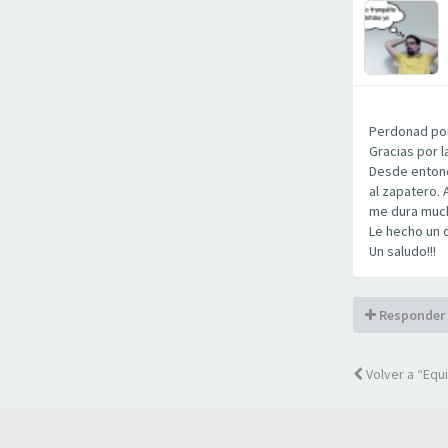
Perdonad por 
Gracias por l
Desde entonce
al zapatero. 
me dura muc
Le hecho un o
Un saludo!!!
Responder
Volver a “Equ