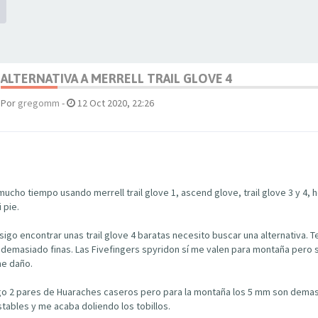
ALTERNATIVA A MERRELL TRAIL GLOVE 4
Por
gregomm
-
12 Oct 2020, 22:26
cho tiempo usando merrell trail glove 1, ascend glove, trail glove 3 y 4, h
 pie.
go encontrar unas trail glove 4 baratas necesito buscar una alternativa. T
demasiado finas. Las Fivefingers spyridon sí me valen para montaña pero si
e daño.
o 2 pares de Huaraches caseros pero para la montaña los 5 mm son demas
tables y me acaba doliendo los tobillos.