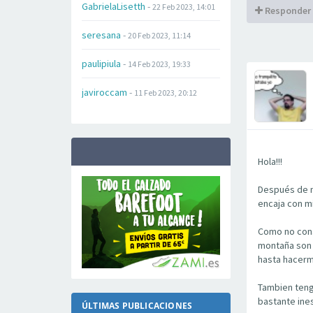
GabrielaLisetth
-
22 Feb 2023, 14:01
Responder
seresana
-
20 Feb 2023, 11:14
paulipiula
-
14 Feb 2023, 19:33
javiroccam
-
11 Feb 2023, 20:12
Hola!!!
Después de mu
encaja con mi
Como no consi
montaña son 
hasta hacerm
Tambien teng
bastante ines
ÚLTIMAS PUBLICACIONES