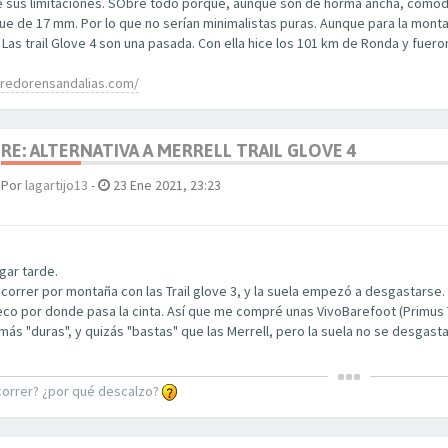
ne sus limitaciones. SObre todo porque, aunque son de horma ancha, comodí
ue de 17 mm. Por lo que no serían minimalistas puras. Aunque para la monta
. Las trail Glove 4 son una pasada. Con ella hice los 101 km de Ronda y fuero
rredorensandalias.com/
RE: ALTERNATIVA A MERRELL TRAIL GLOVE 4
Por
lagartijo13
-
23 Ene 2021, 23:23
gar tarde.
correr por montaña con las Trail glove 3, y la suela empezó a desgastarse.
co por donde pasa la cinta. Así que me compré unas VivoBarefoot (Primus T
ás "duras", y quizás "bastas" que las Merrell, pero la suela no se desgasta
correr? ¿por qué descalzo?