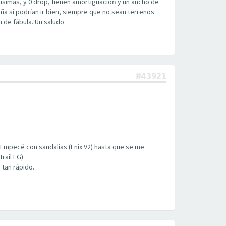
simas, y 0 drop, tienen amortiguacioń y un ancho de
ña si podrían ir bien, siempre que no sean terrenos
n de fábula. Un saludo
#43921
 Empecé con sandalias (Enix V2) hasta que se me
rail FG).
 tan rápido.