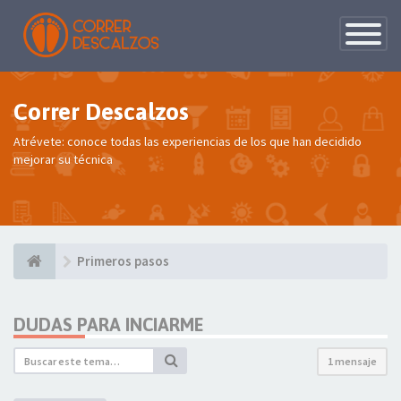
Conmutac
de
Navegaci
Correr Descalzos
Atrévete: conoce todas las experiencias de los que han decidido
mejorar su técnica
Primeros pasos
DUDAS PARA INCIARME
1 mensaje