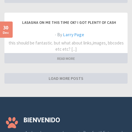
LASAGNA ON ME THIS TIME OK? I GOT PLENTY OF CASH
30
Dec
- By
Larry Page
this should be fantastic. but what about links,images, bbcodes
etc etc? [...]
READ MORE
LOAD MORE POSTS
BIENVENIDO