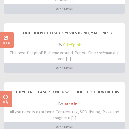
READ MORE
ANOTHER POST TEST YES YES YES OR NO, MAYBE NI? :-/
25
June
- By
SiteSplat
The best flat phpBB theme around. Period. Fine craftmanship
and [...]
READ MORE
DO YOU NEED A SUPER MOD? WELL HERE IT IS. CHEW ON THIS
03
July
- By
Jane lou
All you need is right here. Content tag, SEO, listing, Pizza and
spaghetti [...]
READ MORE