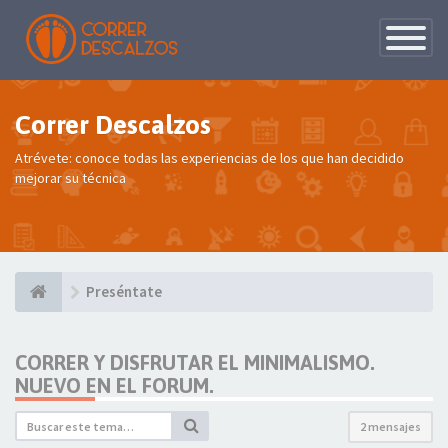
Conmutac
de
Navegaci
Correr Descalzos
Atrévete: conoce todas las experiencias de los que han decidido
mejorar su técnica
Preséntate
CORRER Y DISFRUTAR EL MINIMALISMO.
NUEVO EN EL FORUM.
2 mensajes