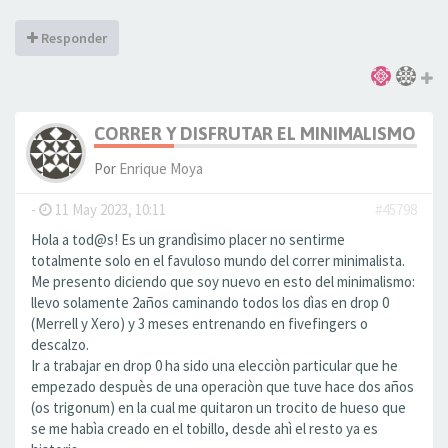
Responder
CORRER Y DISFRUTAR EL MINIMALISMO. N
Por
Enrique Moya
-
11 May 2023, 10:11
#45798
Hola a tod@s! Es un grandìsimo placer no sentirme
totalmente solo en el favuloso mundo del correr minimalista.
Me presento diciendo que soy nuevo en esto del minimalismo:
llevo solamente 2años caminando todos los dìas en drop 0
(Merrell y Xero) y 3 meses entrenando en fivefingers o
descalzo.
Ir a trabajar en drop 0 ha sido una elecciòn particular que he
empezado despuès de una operaciòn que tuve hace dos años
(os trigonum) en la cual me quitaron un trocito de hueso que
se me habìa creado en el tobillo, desde ahì el resto ya es