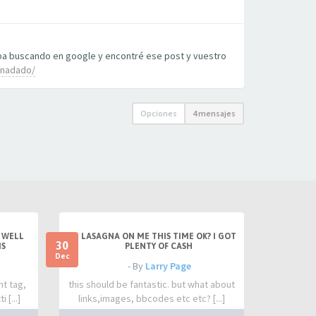
aba buscando en google y encontré ese post y vuestro
nonadado/
Opciones
4 mensajes
 WELL
LASAGNA ON ME THIS TIME OK? I GOT
30
IS
PLENTY OF CASH
Dec
- By
Larry Page
nt tag,
this should be fantastic. but what about
 [...]
links,images, bbcodes etc etc? [...]