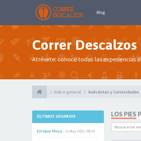
Blog
Correr Descalzos
Atrévete: conoce todas las experiencias d
Índice general
Anécdotas y Curiosidades
LOS PIES
ÚLTIMOS USUARIOS
Enrique Moya
-
11 May 2023, 08:29