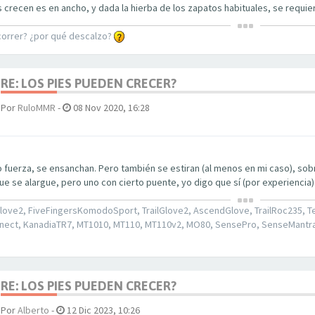
 crecen es en ancho, y dada la hierba de los zapatos habituales, se requiere
correr? ¿por qué descalzo?
RE: LOS PIES PUEDEN CRECER?
Por
RuloMMR
-
08 Nov 2020, 16:28
o fuerza, se ensanchan. Pero también se estiran (al menos en mi caso), sobre
e se alargue, pero uno con cierto puente, yo digo que sí (por experiencia)
love2, FiveFingersKomodoSport, TrailGlove2, AscendGlove, TrailRoc235, T
nect, KanadiaTR7, MT1010, MT110, MT110v2, MO80, SensePro, SenseMantra3,
RE: LOS PIES PUEDEN CRECER?
Por
Alberto
-
12 Dic 2023, 10:26