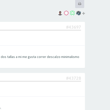
#43697
n dos tallas a mi me gusta correr descalzo minimalismo
#43728
.