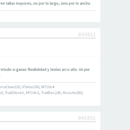
n tallas mayores, no por lo largo, sino por lo ancho.
#43811
todo si ganas flexibilidad y tenías arco alto. Un pie
.
erraClaw220, XTalon200, MT10v4
 TrailGlove1, MT10v2, TrailRoc245, RocLite280,
#45801