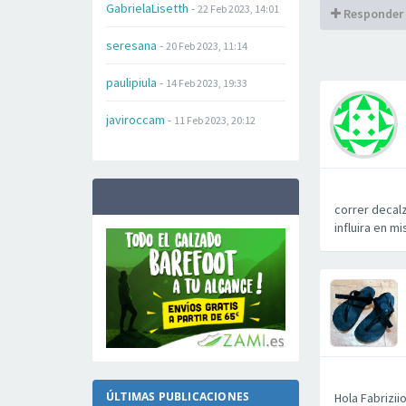
GabrielaLisetth
-
22 Feb 2023, 14:01
Responder
seresana
-
20 Feb 2023, 11:14
paulipiula
-
14 Feb 2023, 19:33
javiroccam
-
11 Feb 2023, 20:12
correr decalz
influira en mi
ÚLTIMAS PUBLICACIONES
Hola Fabrizii