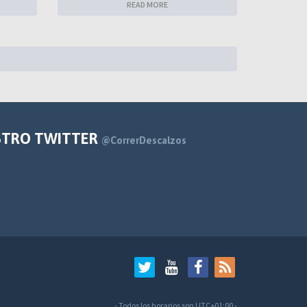
READ MORE
STRO TWITTER
@CorrerDescalzos
- Todos los horarios son
UTC+01:00
-