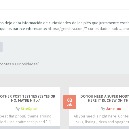
 os dejo esta información de curiosidades de los piés que justamente est
 que os parece interesante:
https://genultra.com/7-curiosidades-sob ... a
cdotas y Curiosidades”
OTHER POST TEST YES YES YES OR
DO YOU NEED A SUPER MOD?
03
NO, MAYBE NI? :-/
HERE IT IS. CHEW ON TH
July
- By
SiteSplat
- By
Jane lou
best flat phpBB theme around.
All you need is right here. Conte
iod. Fine craftmanship and [...]
SEO, listing, Pizza and spaghetti