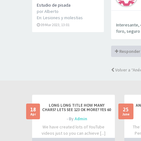
Estudio de pisada
por
Alberto
En:
Lesiones y molestias
Interesante,
09 Mar 2023, 13:01
foro, seguro
Responder
Volver a “Ané
LONG LONG TITLE HOW MANY
AN
18
25
CHARS? LETS SEE 123 OK MORE? YES 60
Apr
June
- By
Admin
We have created lots of YouTube
The 
videos just so you can achieve [...]
Per