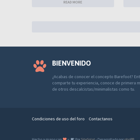
READ MORE
BIENVENIDO
¿Acabas de conocer el concepto Barefoot? Entr
comparte tu experiencia, conoce de primera m
de otros descalcistas/minimalistas como tu.
Condiciones de uso del foro
Contactanos
Hecho a mano con
y
Por
SiteSplat
- Desarrollado por
phpBB