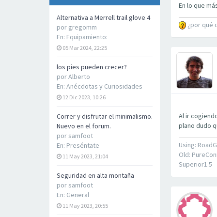
En lo que más
Alternativa a Merrell trail glove 4
¿por qué 
por
gregomm
En:
Equipamiento:
05 Mar 2024, 22:25
los pies pueden crecer?
por
Alberto
En:
Anécdotas y Curiosidades
12 Dic 2023, 10:26
Al ir cogiend
Correr y disfrutar el minimalismo.
plano dudo qu
Nuevo en el forum.
por
samfoot
Using: RoadG
En:
Preséntate
Old: PureCon
11 May 2023, 21:04
Superior1.5
Seguridad en alta montaña
por
samfoot
En:
General
11 May 2023, 20:55