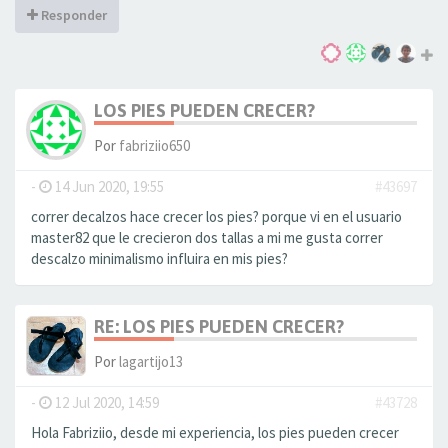
Responder
LOS PIES PUEDEN CRECER?
Por
fabriziio650
-
14 Jun 2020, 19:55
#43697
correr decalzos hace crecer los pies? porque vi en el usuario
master82 que le crecieron dos tallas a mi me gusta correr
descalzo minimalismo influira en mis pies?
RE: LOS PIES PUEDEN CRECER?
Por
lagartijo13
-
12 Jul 2020, 14:59
#43728
Hola Fabriziio, desde mi experiencia, los pies pueden crecer