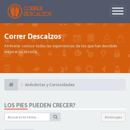
Conmutac
de
Navegaci
Correr Descalzos
Atrévete: conoce todas las experiencias de los que han decidido
mejorar su técnica
Anécdotas y Curiosidades
LOS PIES PUEDEN CRECER?
4 mensajes