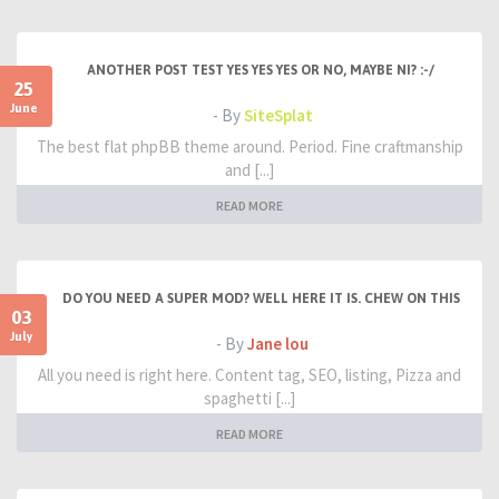
ANOTHER POST TEST YES YES YES OR NO, MAYBE NI? :-/
25
June
- By
SiteSplat
The best flat phpBB theme around. Period. Fine craftmanship
and [...]
READ MORE
DO YOU NEED A SUPER MOD? WELL HERE IT IS. CHEW ON THIS
03
July
- By
Jane lou
All you need is right here. Content tag, SEO, listing, Pizza and
spaghetti [...]
READ MORE