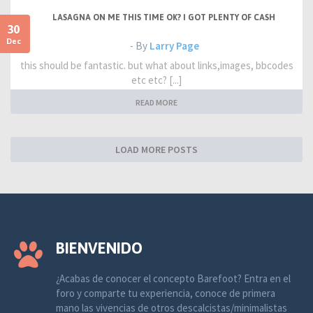
LASAGNA ON ME THIS TIME OK? I GOT PLENTY OF CASH
30
Dec
- By
Larry Page
this should be fantastic. but what about links,images, bbcodes
etc etc? [...]
READ MORE
LOAD MORE POSTS
BIENVENIDO
¿Acabas de conocer el concepto Barefoot? Entra en el
foro y comparte tu experiencia, conoce de primera
mano las vivencias de otros descalcistas/minimalistas