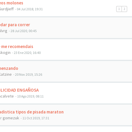
eos molones
Gurdjieff
- 04 Jul 2018, 19:31
1
2
ar para correr
alvrg
- 28 Jul 2020, 00:45
 me recomendais
Skogin
- 23 Ene 2020, 16:40
enzando
Katzine
- 20 Nov 2019, 15:26
LICIDAD ENGAÑOSA
acalvete
- 10 Ago 2019, 08:11
distica tipos de pisada maraton
r
gomezuk
- 11 Oct 2019, 17:31