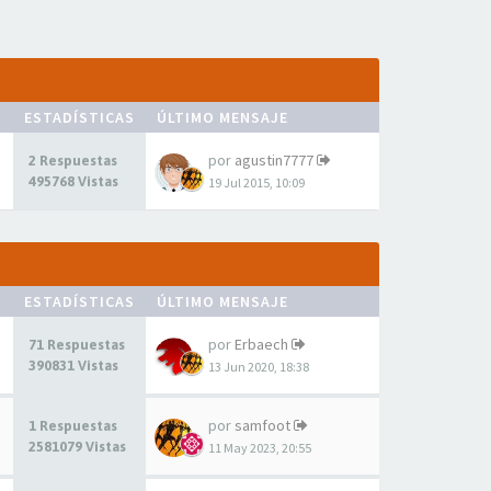
ESTADÍSTICAS
ÚLTIMO MENSAJE
por
agustin7777
2 Respuestas
495768 Vistas
19 Jul 2015, 10:09
ESTADÍSTICAS
ÚLTIMO MENSAJE
por
Erbaech
71 Respuestas
390831 Vistas
13 Jun 2020, 18:38
por
samfoot
1 Respuestas
2581079 Vistas
11 May 2023, 20:55