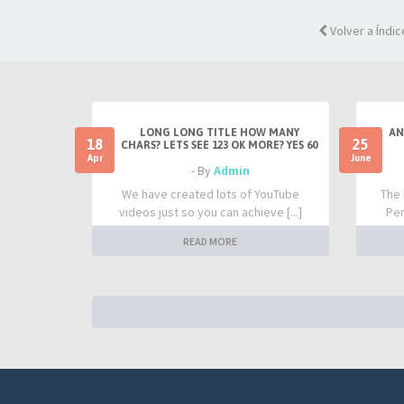
Volver a Índic
LONG LONG TITLE HOW MANY
AN
18
25
CHARS? LETS SEE 123 OK MORE? YES 60
Apr
June
- By
Admin
We have created lots of YouTube
The 
videos just so you can achieve [...]
Per
READ MORE