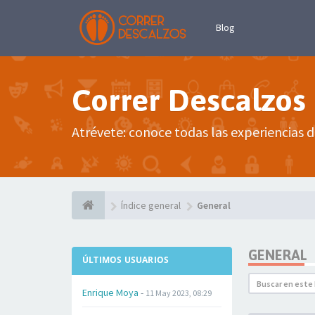
Blog
Correr Descalzos
Atrévete: conoce todas las experiencias d
Índice general
General
GENERAL
ÚLTIMOS USUARIOS
Enrique Moya
-
11 May 2023, 08:29