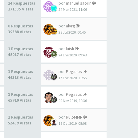
por
manuel saorin
14 Respuestas
171535 Vistas
24 Mar 2021, 11:06
por
alvrg
0 Respuestas
39588 Vistas
28 Jul 2020, 00:45
por
luisk
1 Respuestas
48017 Vistas
24 Ene 2020, 09:48
por
Pegasus
1 Respuestas
46313 Vistas
17 Ene 2020, 11:55
por
Pegasus
1 Respuestas
65910 Vistas
09 Nov 2019, 20:36
por
RuloMMR
1 Respuestas
52439 Vistas
18 Oct 2019, 08:08