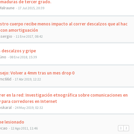
maduras de tercer grado.
Malraune
- 17 Jul 2015, 20:39
tro cuerpo recibe menos impacto al correr descalzos que al hac
 con amortiguación
ssergio
- 11 Ene 2017, 08:42
 descalzos y gripe
Kino
- 08 Ene 2018, 15:39
ejo: Volver a 4mm tras un mes drop 0
jmc66d
- 17 Abr 2019, 12:22
er en la red: Investigación etnográfica sobre comunicaciones en
y para corredores en Internet
oskaral
- 24 May 2019, 02:32
he lesionado
ecao
- 12 Ago 2011, 11:46
1
2