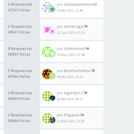
por
AsturianudelosValles
2 Respuestas
67213 Vistas
20 Abr 2022, 21:43
por
tomasvigo
1 Respuestas
48567 Vistas
21 Jun 2021, 07:29
por
AndrusHool
0 Respuestas
45817 Vistas
13 May 2021, 01:48
por
Barefootretiro
5 Respuestas
67066 Vistas
08 Abr 2021, 13:24
por
lagartijo13
1 Respuestas
46424 Vistas
03 Abr 2021, 06:13
por
Pegasus
1 Respuestas
50666 Vistas
31 Mar 2021, 13:16