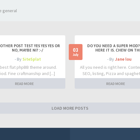
e general
OTHER POST TEST YES YES YES OR
DO YOU NEED A SUPER MOD?
03
NO, MAYBE NI? :-/
HERE IT IS. CHEW ON TH
July
- By
SiteSplat
- By
Jane lou
best flat phpBB theme around.
All you need is right here. Conte
iod. Fine craftmanship and [...]
SEO, listing, Pizza and spaghetti
READ MORE
READ MORE
LOAD MORE POSTS