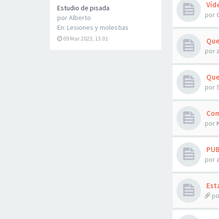
Víd
Estudio de pisada
por
por
Alberto
En:
Lesiones y molestias
09 Mar 2023, 13:01
Qued
por
Que
por
Com
por
PUB
por
Esta
po