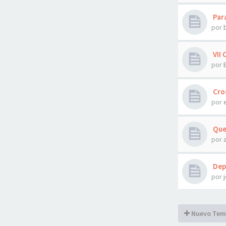
Para
por
VII
por
Cros
por
Que
por
Depo
por
Nuevo Tem