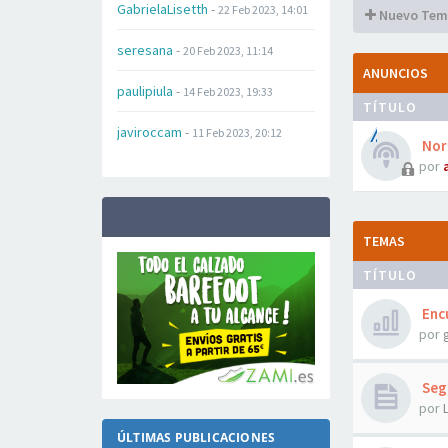
GabrielaLisetth
-
22 Feb 2023, 14:01
Nuevo Tem
seresana
-
20 Feb 2023, 11:14
ANUNCIOS
paulipiula
-
14 Feb 2023, 19:33
TÍTULO
javiroccam
-
11 Feb 2023, 20:12
Norm
por
TEMAS
TÍTULO
Encu
por
Seg
por
ÚLTIMAS PUBLICACIONES