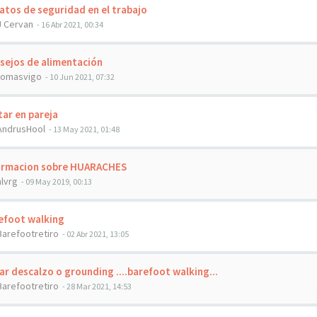
tos de seguridad en el trabajo
J Cervan
- 16 Abr 2021, 00:34
ejos de alimentación
tomasvigo
- 10 Jun 2021, 07:32
ar en pareja
AndrusHool
- 13 May 2021, 01:48
ormacion sobre HUARACHES
alvrg
- 09 May 2019, 00:13
efoot walking
Barefootretiro
- 02 Abr 2021, 13:05
r descalzo o grounding ....barefoot walking...
Barefootretiro
- 28 Mar 2021, 14:53