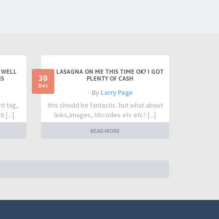
 WELL
LASAGNA ON ME THIS TIME OK? I GOT
30
IS
PLENTY OF CASH
Dec
- By
Larry Page
nt tag,
this should be fantastic. but what about
 [...]
links,images, bbcodes etc etc? [...]
READ MORE