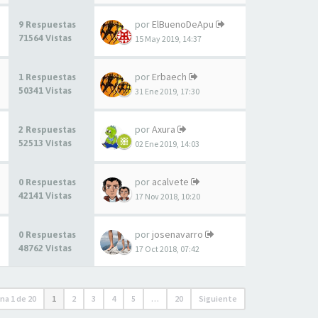
por
ElBuenoDeApu
9 Respuestas
71564 Vistas
15 May 2019, 14:37
por
Erbaech
1 Respuestas
50341 Vistas
31 Ene 2019, 17:30
por
Axura
2 Respuestas
52513 Vistas
02 Ene 2019, 14:03
por
acalvete
0 Respuestas
42141 Vistas
17 Nov 2018, 10:20
por
josenavarro
0 Respuestas
48762 Vistas
17 Oct 2018, 07:42
ina
1
de
20
1
2
3
4
5
…
20
Siguiente