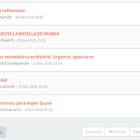
 reflexionar
bipedo
- 08 Sep 2016, 20:02
 CROSS LA BATALLA DE MUNDA
Erbaech
- 28 Ene 2019, 23:12
s minimalista en Madrid. Urgente, apuntaros
elbichodepende
- 13 Nov 2018, 23:39
dar
acalvete
- 17 Nov 2018, 10:20
rtivos para mujer Suave
josenavarro
- 17 Oct 2018, 07:42
Opciones
483 temas
Pág
a