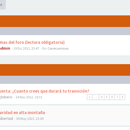
a
as del foro (lectura obligatoria)
admin
- 19 Dic 2011, 23:47
- En:
Correcaminos
esta: ¿Cuanto crees que durará tu transición?
globero
- 24 Nov 2012, 19:31
1
…
4
5
6
7
8
uridad en alta montaña
Libertad
- 05 May 2023, 23:09