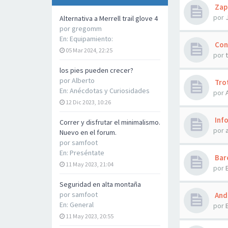
Zapa
por
Alternativa a Merrell trail glove 4
por
gregomm
En:
Equipamiento:
Cons
05 Mar 2024, 22:25
por
los pies pueden crecer?
por
Alberto
Trot
En:
Anécdotas y Curiosidades
por
12 Dic 2023, 10:26
Inf
Correr y disfrutar el minimalismo.
por
Nuevo en el forum.
por
samfoot
En:
Preséntate
Bar
11 May 2023, 21:04
por
Seguridad en alta montaña
por
samfoot
Anda
En:
General
por
11 May 2023, 20:55