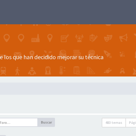
e los que han decidido mejorar su técnica
Buscar
483 temas
Pág