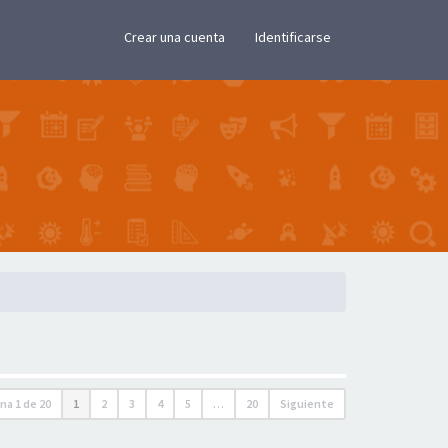
×
Crear una cuenta
Identificarse
ina
1
de
20
1
2
3
4
5
…
20
Siguiente