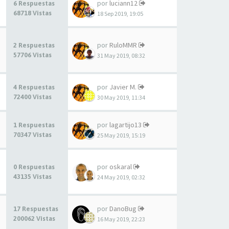
por
luciann12
6 Respuestas
68718 Vistas
18 Sep 2019, 19:05
por
RuloMMR
2 Respuestas
57706 Vistas
31 May 2019, 08:32
por
Javier M.
4 Respuestas
72400 Vistas
30 May 2019, 11:34
por
lagartijo13
1 Respuestas
70347 Vistas
25 May 2019, 15:19
por
oskaral
0 Respuestas
43135 Vistas
24 May 2019, 02:32
por
DanoBug
17 Respuestas
200062 Vistas
16 May 2019, 22:23