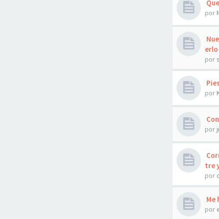
Que
por
Nues
erlo
por
Pies
por
Cons
por
Corr
tre 
por
Me 
por