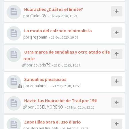
Huaraches ¿Cuál es el limite?
por
CarlosGV
- 16 Sep 2020, 11:23
La moda del calzado minimalista
por
gregomm
- 13 Oct 2020, 19:06
Otra marca de sandalias y otro atado dife
rente
por
colibris79
- 20 Dic 2015, 10:37
Sandalias piessucios
por
adoalonso
- 23 May 2018, 11:56
Hazte tus Huarache de Trail por 15€
por
JOSELMORENO
- 17 Mar 2014, 12:20
Zapatillas para el uso diario
por
BorsaoOinutsik
- 27 Jul 2017, 12:07