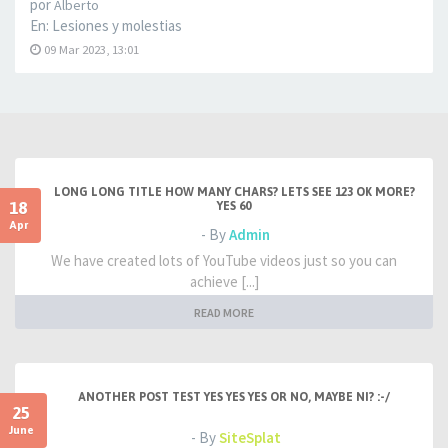
por
Alberto
En:
Lesiones y molestias
09 Mar 2023, 13:01
LONG LONG TITLE HOW MANY CHARS? LETS SEE 123 OK MORE?
18
YES 60
Apr
- By
Admin
We have created lots of YouTube videos just so you can
achieve [...]
READ MORE
ANOTHER POST TEST YES YES YES OR NO, MAYBE NI? :-/
25
June
- By
SiteSplat