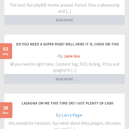
The best flat phpBB theme around. Period. Fine craftmanship
and [...]
READ MORE
DO YOU NEED A SUPER MOD? WELL HERE IT IS. CHEW ON THIS
03
July
- By
Jane lou
All you need is right here. Content tag, SEO, listing, Pizza and
spaghetti [...]
READ MORE
LASAGNA ON ME THIS TIME OK? I GOT PLENTY OF CASH
30
Dec
- By
Larry Page
this should be fantastic. but what about links,images, bbcodes