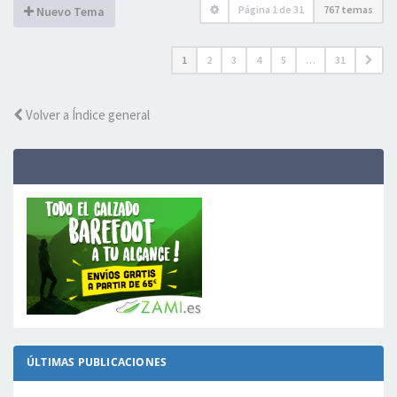
Página
1
de
31
767 temas
Nuevo Tema
1
2
3
4
5
…
31
Volver a Índice general
ÚLTIMAS PUBLICACIONES