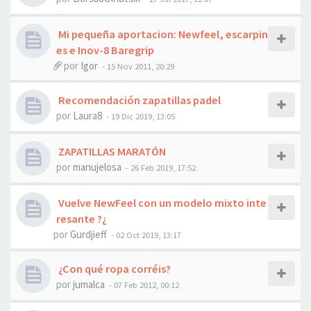
Mi pequeña aportacion: Newfeel, escarpin
es e Inov-8 Baregrip
por
Igor
- 15 Nov 2011, 20:29
Recomendación zapatillas padel
por
Laura8
- 19 Dic 2019, 13:05
ZAPATILLAS MARATÓN
por
manujelosa
- 26 Feb 2019, 17:52
Vuelve NewFeel con un modelo mixto inte
resante ?¿
por
Gurdjieff
- 02 Oct 2019, 13:17
¿Con qué ropa corréis?
por
jumalca
- 07 Feb 2012, 00:12