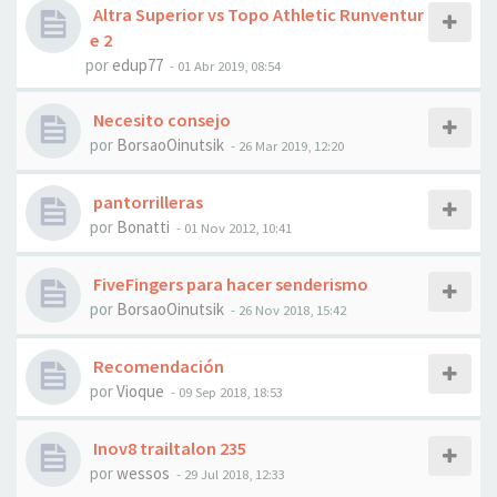
Altra Superior vs Topo Athletic Runventur
e 2
por
edup77
- 01 Abr 2019, 08:54
Necesito consejo
por
BorsaoOinutsik
- 26 Mar 2019, 12:20
pantorrilleras
por
Bonatti
- 01 Nov 2012, 10:41
FiveFingers para hacer senderismo
por
BorsaoOinutsik
- 26 Nov 2018, 15:42
Recomendación
por
Vioque
- 09 Sep 2018, 18:53
Inov8 trailtalon 235
por
wessos
- 29 Jul 2018, 12:33