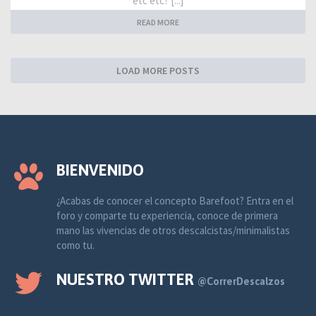
etc etc? [...]
READ MORE
LOAD MORE POSTS
BIENVENIDO
¿Acabas de conocer el concepto Barefoot? Entra en el
foro y comparte tu experiencia, conoce de primera
mano las vivencias de otros descalcistas/minimalistas
como tu.
NUESTRO TWITTER
@CorrerDescalzos