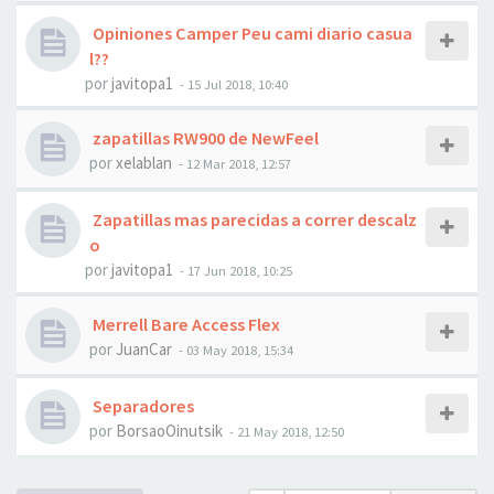
Opiniones Camper Peu cami diario casua
l??
por
javitopa1
- 15 Jul 2018, 10:40
zapatillas RW900 de NewFeel
por
xelablan
- 12 Mar 2018, 12:57
Zapatillas mas parecidas a correr descalz
o
por
javitopa1
- 17 Jun 2018, 10:25
Merrell Bare Access Flex
por
JuanCar
- 03 May 2018, 15:34
Separadores
por
BorsaoOinutsik
- 21 May 2018, 12:50