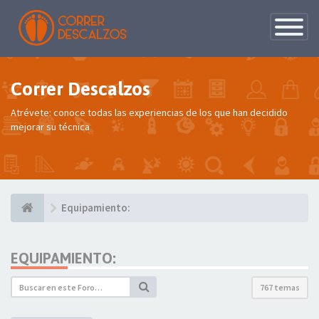
Conmutac
de
Navegaci
Correr Descalzos
Atrévete: conoce todas las experiencias de los que han decidido
mejorar su técnica
Equipamiento:
EQUIPAMIENTO:
767 temas