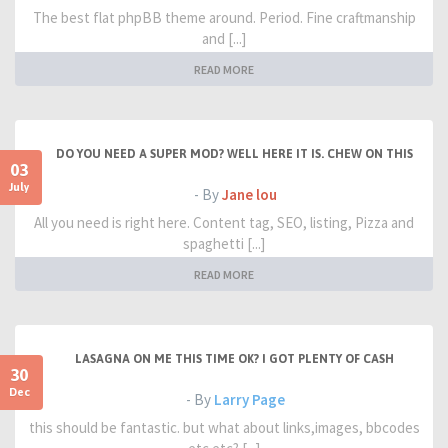
The best flat phpBB theme around. Period. Fine craftmanship
and [...]
READ MORE
DO YOU NEED A SUPER MOD? WELL HERE IT IS. CHEW ON THIS
03
July
- By
Jane lou
All you need is right here. Content tag, SEO, listing, Pizza and
spaghetti [...]
READ MORE
LASAGNA ON ME THIS TIME OK? I GOT PLENTY OF CASH
30
Dec
- By
Larry Page
this should be fantastic. but what about links,images, bbcodes