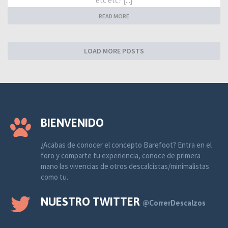
etc etc? [...]
READ MORE
LOAD MORE POSTS
BIENVENIDO
¿Acabas de conocer el concepto Barefoot? Entra en el
foro y comparte tu experiencia, conoce de primera
mano las vivencias de otros descalcistas/minimalistas
como tu.
NUESTRO TWITTER
@CorrerDescalzos