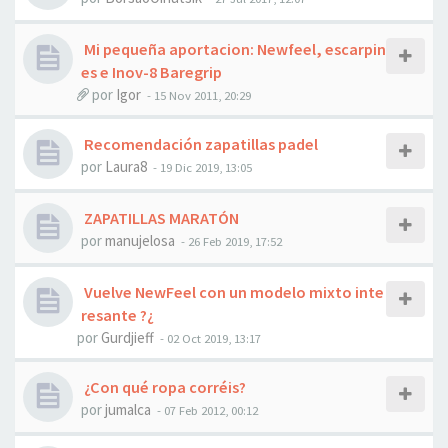
Mi pequeña aportacion: Newfeel, escarpin
es e Inov-8 Baregrip
por
Igor
- 15 Nov 2011, 20:29
Recomendación zapatillas padel
por
Laura8
- 19 Dic 2019, 13:05
ZAPATILLAS MARATÓN
por
manujelosa
- 26 Feb 2019, 17:52
Vuelve NewFeel con un modelo mixto inte
resante ?¿
por
Gurdjieff
- 02 Oct 2019, 13:17
¿Con qué ropa corréis?
por
jumalca
- 07 Feb 2012, 00:12