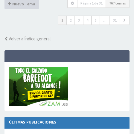
Página
1
de
31
767 temas
Nuevo Tema
1
2
3
4
5
…
31
Volver a Índice general
ÚLTIMAS PUBLICACIONES