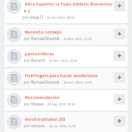
Altra Superior vs Topo Athletic Runventur
e 2
por
edup77
- 01 Abr 2019, 08:54
Necesito consejo
por
BorsaoOinutsik
- 26 Mar 2019, 12:20
pantorrilleras
por
Bonatti
- 01 Nov 2012, 10:41
FiveFingers para hacer senderismo
por
BorsaoOinutsik
- 26 Nov 2018, 15:42
Recomendación
por
Vioque
- 09 Sep 2018, 18:53
Inov8 trailtalon 235
por
wessos
- 29 Jul 2018, 12:33