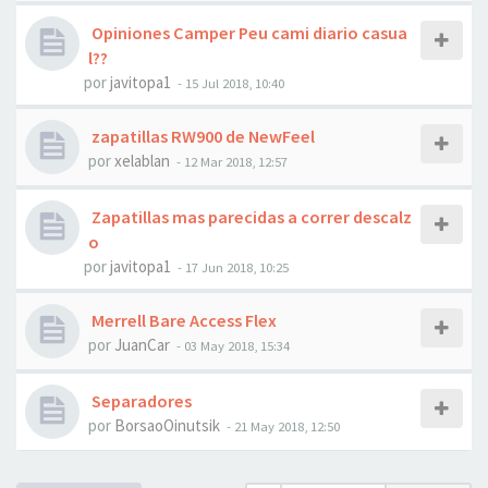
Opiniones Camper Peu cami diario casua
l??
por
javitopa1
- 15 Jul 2018, 10:40
zapatillas RW900 de NewFeel
por
xelablan
- 12 Mar 2018, 12:57
Zapatillas mas parecidas a correr descalz
o
por
javitopa1
- 17 Jun 2018, 10:25
Merrell Bare Access Flex
por
JuanCar
- 03 May 2018, 15:34
Separadores
por
BorsaoOinutsik
- 21 May 2018, 12:50