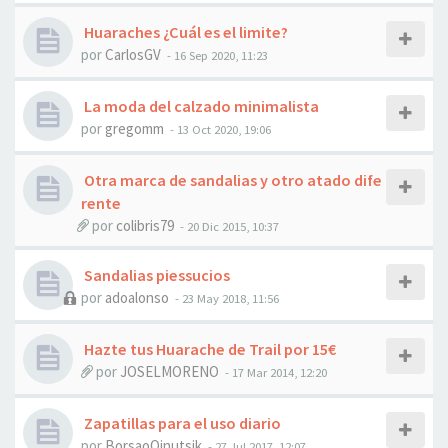
Huaraches ¿Cuál es el limite?
por
CarlosGV
- 16 Sep 2020, 11:23
La moda del calzado minimalista
por
gregomm
- 13 Oct 2020, 19:06
Otra marca de sandalias y otro atado dife
rente
por
colibris79
- 20 Dic 2015, 10:37
Sandalias piessucios
por
adoalonso
- 23 May 2018, 11:56
Hazte tus Huarache de Trail por 15€
por
JOSELMORENO
- 17 Mar 2014, 12:20
Zapatillas para el uso diario
por
BorsaoOinutsik
- 27 Jul 2017, 12:07