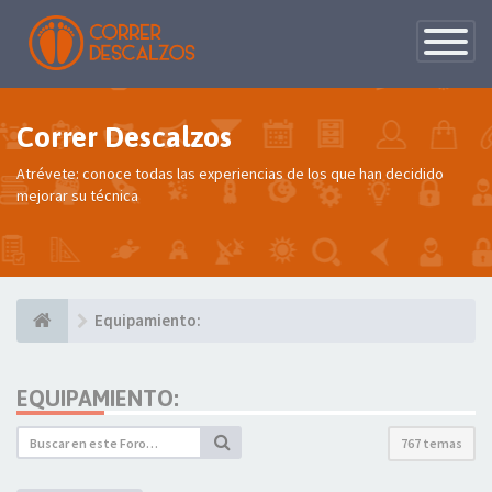
Conmutac
de
Navegaci
Correr Descalzos
Atrévete: conoce todas las experiencias de los que han decidido
mejorar su técnica
Equipamiento:
EQUIPAMIENTO:
767 temas