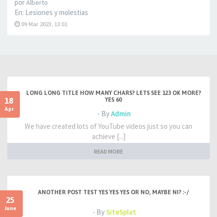
por
Alberto
En:
Lesiones y molestias
09 Mar 2023, 13:01
LONG LONG TITLE HOW MANY CHARS? LETS SEE 123 OK MORE?
18
YES 60
Apr
- By
Admin
We have created lots of YouTube videos just so you can
achieve [...]
READ MORE
ANOTHER POST TEST YES YES YES OR NO, MAYBE NI? :-/
25
June
- By
SiteSplat