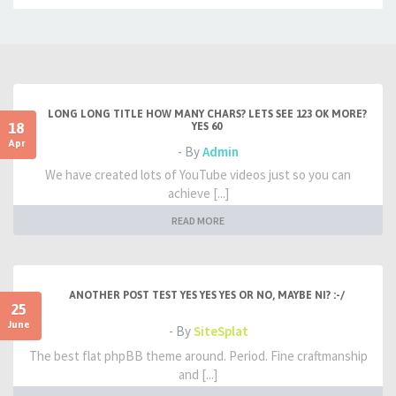
LONG LONG TITLE HOW MANY CHARS? LETS SEE 123 OK MORE?
18
YES 60
Apr
- By
Admin
We have created lots of YouTube videos just so you can
achieve [...]
READ MORE
ANOTHER POST TEST YES YES YES OR NO, MAYBE NI? :-/
25
June
- By
SiteSplat
The best flat phpBB theme around. Period. Fine craftmanship
and [...]