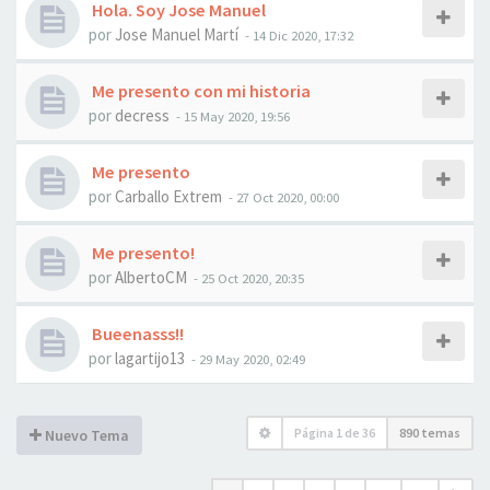
Hola. Soy Jose Manuel
por
Jose Manuel Martí
- 14 Dic 2020, 17:32
Me presento con mi historia
por
decress
- 15 May 2020, 19:56
Me presento
por
Carballo Extrem
- 27 Oct 2020, 00:00
Me presento!
por
AlbertoCM
- 25 Oct 2020, 20:35
Bueenasss!!
por
lagartijo13
- 29 May 2020, 02:49
Página
1
de
36
890 temas
Nuevo Tema