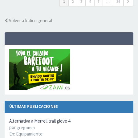
1
2
3
4
5
…
36
Volver a Índice general
ÚLTIMAS PUBLICACIONES
Alternativa a Merrell trail glove 4
por
gregomm
En:
Equipamiento: