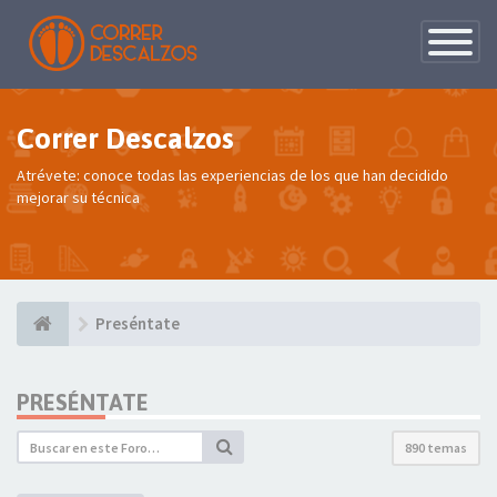
Conmutac
de
Navegaci
Correr Descalzos
Atrévete: conoce todas las experiencias de los que han decidido
mejorar su técnica
Preséntate
PRESÉNTATE
890 temas