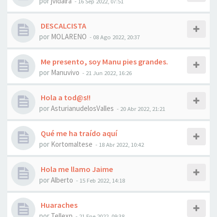
por
jvidalra
- 16 Sep 2022, 07:51
DESCALCISTA
por
MOLARENO
- 08 Ago 2022, 20:37
Me presento, soy Manu pies grandes.
por
Manuvivo
- 21 Jun 2022, 16:26
Hola a tod@s!!
por
AsturianudelosValles
- 20 Abr 2022, 21:21
Qué me ha traído aquí
por
Kortomaltese
- 18 Abr 2022, 10:42
Hola me llamo Jaime
por
Alberto
- 15 Feb 2022, 14:18
Huaraches
por
Tellexp
- 21 Ene 2022, 09:38