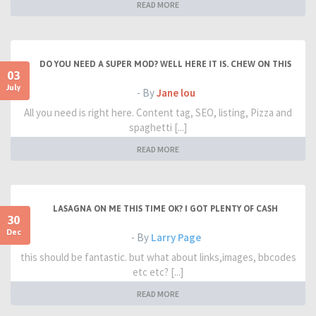
READ MORE
DO YOU NEED A SUPER MOD? WELL HERE IT IS. CHEW ON THIS
03
July
- By
Jane lou
All you need is right here. Content tag, SEO, listing, Pizza and
spaghetti [...]
READ MORE
LASAGNA ON ME THIS TIME OK? I GOT PLENTY OF CASH
30
Dec
- By
Larry Page
this should be fantastic. but what about links,images, bbcodes
etc etc? [...]
READ MORE