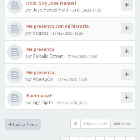
Hola. Soy Jose Manuel
por
Jose Manuel Martí
- 14 Dic 2020, 17:32
Me presento con mi historia
por
decress
- 15 May 2020, 19:56
Me presento
por
Carballo Extrem
- 27 Oct 2020, 00:00
Me presento!
por
AlbertoCM
- 25 Oct 2020, 20:35
Bueenasss!!
por
lagartijo13
- 29 May 2020, 02:49
Página
1
de
36
890 temas
Nuevo Tema