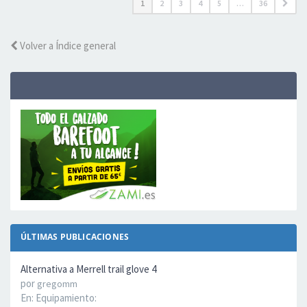
1
2
3
4
5
…
36
Volver a Índice general
ÚLTIMAS PUBLICACIONES
Alternativa a Merrell trail glove 4
por
gregomm
En:
Equipamiento: