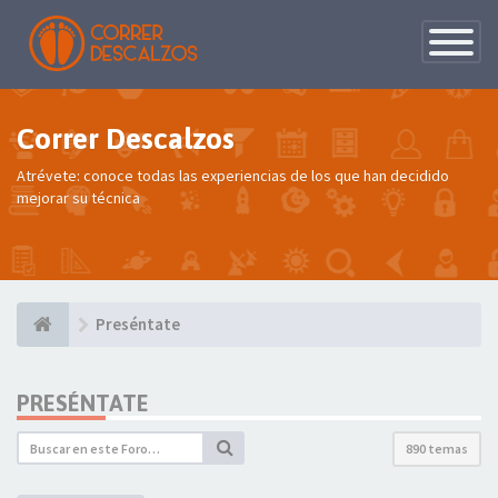
Conmutac
de
Navegaci
Correr Descalzos
Atrévete: conoce todas las experiencias de los que han decidido
mejorar su técnica
Preséntate
PRESÉNTATE
890 temas