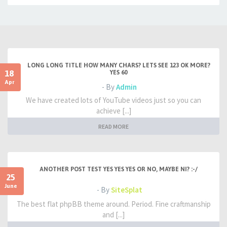
LONG LONG TITLE HOW MANY CHARS? LETS SEE 123 OK MORE?
18
YES 60
Apr
- By
Admin
We have created lots of YouTube videos just so you can
achieve [...]
READ MORE
ANOTHER POST TEST YES YES YES OR NO, MAYBE NI? :-/
25
June
- By
SiteSplat
The best flat phpBB theme around. Period. Fine craftmanship
and [...]