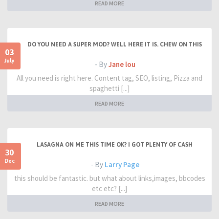
READ MORE
DO YOU NEED A SUPER MOD? WELL HERE IT IS. CHEW ON THIS
03
July
- By
Jane lou
All you need is right here. Content tag, SEO, listing, Pizza and
spaghetti [...]
READ MORE
LASAGNA ON ME THIS TIME OK? I GOT PLENTY OF CASH
30
Dec
- By
Larry Page
this should be fantastic. but what about links,images, bbcodes
etc etc? [...]
READ MORE