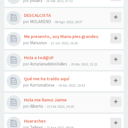
por
jvidalra
- 16 Sep 2022, 07:51
DESCALCISTA
por
MOLARENO
- 08 Ago 2022, 20:37
Me presento, soy Manu pies grandes.
por
Manuvivo
- 21 Jun 2022, 16:26
Hola a tod@s!!
por
AsturianudelosValles
- 20 Abr 2022, 21:21
Qué me ha traído aquí
por
Kortomaltese
- 18 Abr 2022, 10:42
Hola me llamo Jaime
por
Alberto
- 15 Feb 2022, 14:18
Huaraches
por
Tellexp
- 21 Ene 2022, 09:38