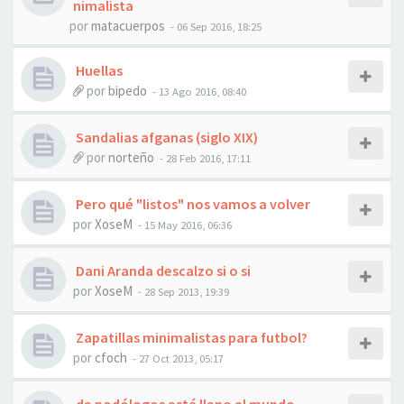
nimalista
por
matacuerpos
- 06 Sep 2016, 18:25
Huellas
por
bipedo
- 13 Ago 2016, 08:40
Sandalias afganas (siglo XIX)
por
norteño
- 28 Feb 2016, 17:11
Pero qué "listos" nos vamos a volver
por
XoseM
- 15 May 2016, 06:36
Dani Aranda descalzo si o si
por
XoseM
- 28 Sep 2013, 19:39
Zapatillas minimalistas para futbol?
por
cfoch
- 27 Oct 2013, 05:17