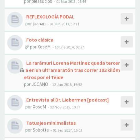
por
piessucios
- 01 Mar 2013, 08:44
REFLEXOLOGÍA PODAL
por
juanan
- 07 Jun 2013, 12:11
Foto clásica
por
XoseM
- 10 Ene 2014, 08:27
La rarámuri Lorena Martínez queda tercer
a en un ultramaratón tras correr 102 kilóm
etros por el Teide
por
JCCANO
- 12 Jun 2018, 15:52
Entrevista al Dr. Lieberman [podcast]
por
XoseM
- 22 Nov 2015, 10:37
Tatuajes minimalistas
por
Sobotta
- 01 Sep 2017, 16:03