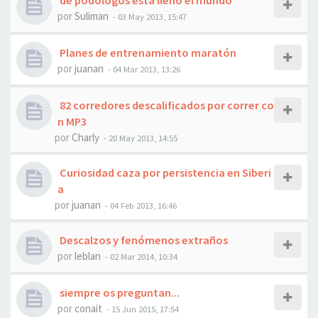
de podólogos está lleno el mundo
por
Suliman
- 03 May 2013, 15:47
Planes de entrenamiento maratón
por
juanan
- 04 Mar 2013, 13:26
82 corredores descalificados por correr co
n MP3
por
Charly
- 20 May 2013, 14:55
Curiosidad caza por persistencia en Siberi
a
por
juanan
- 04 Feb 2013, 16:46
Descalzos y fenómenos extraños
por
leblan
- 02 Mar 2014, 10:34
siempre os preguntan...
por
conait
- 15 Jun 2015, 17:54