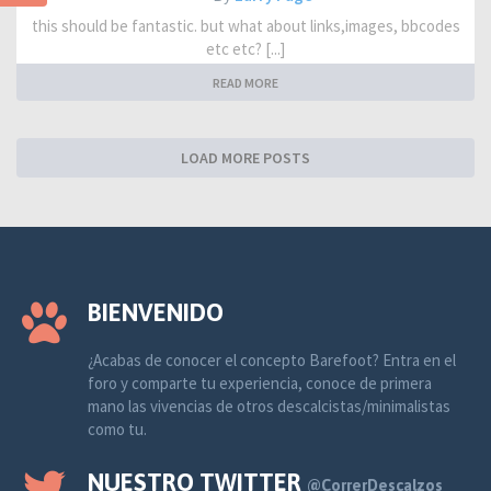
this should be fantastic. but what about links,images, bbcodes
etc etc? [...]
READ MORE
LOAD MORE POSTS
BIENVENIDO
¿Acabas de conocer el concepto Barefoot? Entra en el
foro y comparte tu experiencia, conoce de primera
mano las vivencias de otros descalcistas/minimalistas
como tu.
NUESTRO TWITTER
@CorrerDescalzos