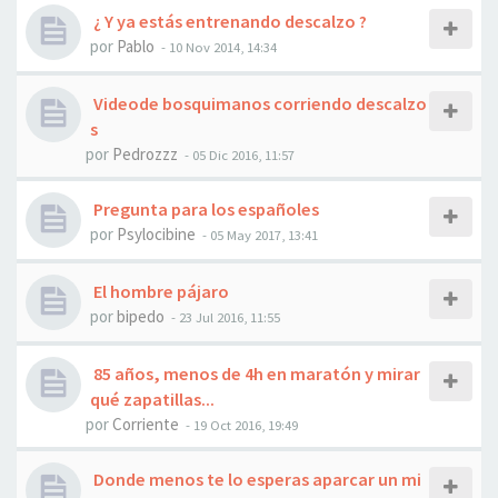
¿ Y ya estás entrenando descalzo ?
por
Pablo
- 10 Nov 2014, 14:34
Videode bosquimanos corriendo descalzo
s
por
Pedrozzz
- 05 Dic 2016, 11:57
Pregunta para los españoles
por
Psylocibine
- 05 May 2017, 13:41
El hombre pájaro
por
bipedo
- 23 Jul 2016, 11:55
85 años, menos de 4h en maratón y mirar
qué zapatillas...
por
Corriente
- 19 Oct 2016, 19:49
Donde menos te lo esperas aparcar un mi