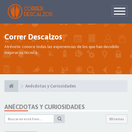
Conmutac
de
Navegaci
Correr Descalzos
Atrévete: conoce todas las experiencias de los que han decidido
mejorar su técnica
Anécdotas y Curiosidades
ANÉCDOTAS Y CURIOSIDADES
89 temas