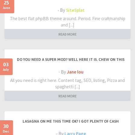
25
June
- By
SiteSplat
The best flat phpBB theme around. Period. Fine craftmanship
and [...]
READ MORE
DO YOU NEED A SUPER MOD? WELL HERE IT IS. CHEW ON THIS
03
July
- By
Jane lou
All you need is right here. Content tag, SEO, listing, Pizza and
spaghetti [...]
READ MORE
LASAGNA ON ME THIS TIME OK? I GOT PLENTY OF CASH
30
Dec
- By
Larry Page