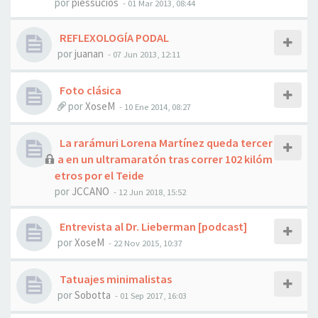
por
piessucios
- 01 Mar 2013, 08:44
REFLEXOLOGÍA PODAL
por
juanan
- 07 Jun 2013, 12:11
Foto clásica
por
XoseM
- 10 Ene 2014, 08:27
La rarámuri Lorena Martínez queda tercer
a en un ultramaratón tras correr 102 kilóm
etros por el Teide
por
JCCANO
- 12 Jun 2018, 15:52
Entrevista al Dr. Lieberman [podcast]
por
XoseM
- 22 Nov 2015, 10:37
Tatuajes minimalistas
por
Sobotta
- 01 Sep 2017, 16:03