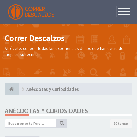
Conmutac
de
Navegaci
Correr Descalzos
Atrévete: conoce todas las experiencias de los que han decidido
mejorar su técnica
Anécdotas y Curiosidades
ANÉCDOTAS Y CURIOSIDADES
89 temas