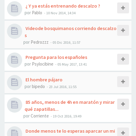
¿ Y ya estás entrenando descalzo ?
por
Pablo
- 10 Nov 2014, 14:34
Videode bosquimanos corriendo descalzo
s
por
Pedrozzz
- 05 Dic 2016, 11:57
Pregunta para los españoles
por
Psylocibine
- 05 May 2017, 13:41
El hombre pájaro
por
bipedo
- 23 Jul 2016, 11:55
85 años, menos de 4h en maratón y mirar
qué zapatillas...
por
Corriente
- 19 Oct 2016, 19:49
Donde menos te lo esperas aparcar un mi