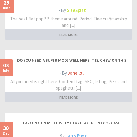
25
June
- By
SiteSplat
The best flat phpBB theme around. Period. Fine craftmanship
and [...]
READ MORE
DO YOU NEED A SUPER MOD? WELL HERE IT IS. CHEW ON THIS
03
July
- By
Jane lou
All you need is right here. Content tag, SEO, listing, Pizza and
spaghetti [...]
READ MORE
LASAGNA ON ME THIS TIME OK? I GOT PLENTY OF CASH
30
Dec
- By
Larry Page