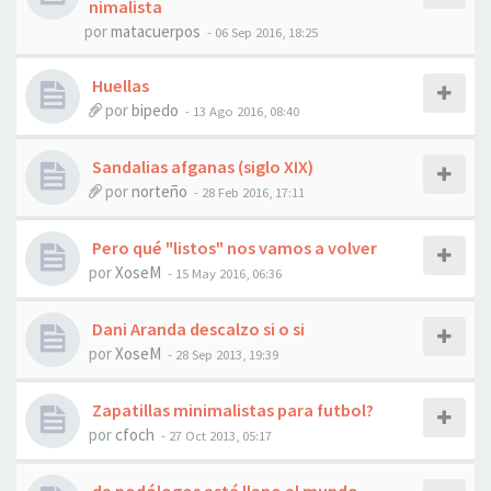
nimalista
por
matacuerpos
- 06 Sep 2016, 18:25
Huellas
por
bipedo
- 13 Ago 2016, 08:40
Sandalias afganas (siglo XIX)
por
norteño
- 28 Feb 2016, 17:11
Pero qué "listos" nos vamos a volver
por
XoseM
- 15 May 2016, 06:36
Dani Aranda descalzo si o si
por
XoseM
- 28 Sep 2013, 19:39
Zapatillas minimalistas para futbol?
por
cfoch
- 27 Oct 2013, 05:17