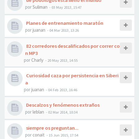
de podólogos está lleno el mundo
por
Suliman
- 03 May 2013, 15:47
Planes de entrenamiento maratón
por
juanan
- 04 Mar 2013, 13:26
82 corredores descalificados por correr co
n MP3
por
Charly
- 20 May 2013, 14:55
Curiosidad caza por persistencia en Siberi
a
por
juanan
- 04 Feb 2013, 16:46
Descalzos y fenómenos extraños
por
leblan
- 02 Mar 2014, 10:34
siempre os preguntan...
por
conait
- 15 Jun 2015, 17:54