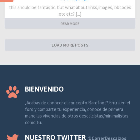
this should be fantastic. but what about links,images, bbcodes
etc etc? [...]
READ MORE
LOAD MORE POSTS
BIENVENIDO
¿Acabas de conocer el concepto Barefoot? Entra en el
foro y comparte tu experiencia, conoce de primera
mano las vivencias de otros descalcistas/minimalistas
como tu.
NUESTRO TWITTER
@CorrerDescalzos