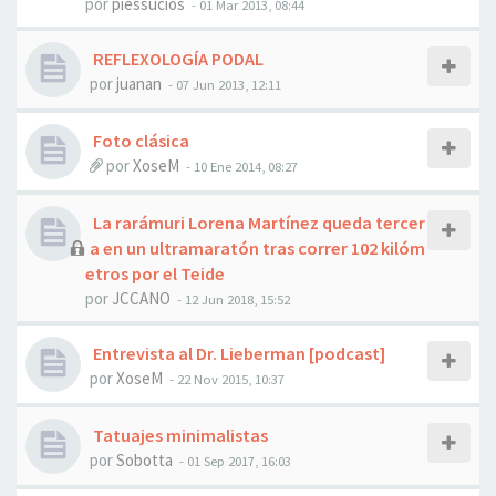
por
piessucios
- 01 Mar 2013, 08:44
REFLEXOLOGÍA PODAL
por
juanan
- 07 Jun 2013, 12:11
Foto clásica
por
XoseM
- 10 Ene 2014, 08:27
La rarámuri Lorena Martínez queda tercer
a en un ultramaratón tras correr 102 kilóm
etros por el Teide
por
JCCANO
- 12 Jun 2018, 15:52
Entrevista al Dr. Lieberman [podcast]
por
XoseM
- 22 Nov 2015, 10:37
Tatuajes minimalistas
por
Sobotta
- 01 Sep 2017, 16:03