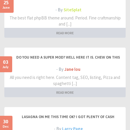
25
June
- By
SiteSplat
The best flat phpBB theme around. Period. Fine craftmanship
and [...]
READ MORE
DO YOU NEED A SUPER MOD? WELL HERE IT IS. CHEW ON THIS
03
July
- By
Jane lou
All you need is right here. Content tag, SEO, listing, Pizza and
spaghetti [...]
READ MORE
LASAGNA ON ME THIS TIME OK? I GOT PLENTY OF CASH
30
Dec
- By
Larry Page