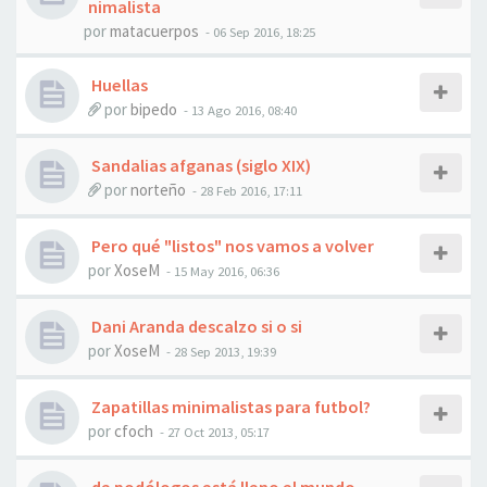
nimalista
por
matacuerpos
- 06 Sep 2016, 18:25
Huellas
por
bipedo
- 13 Ago 2016, 08:40
Sandalias afganas (siglo XIX)
por
norteño
- 28 Feb 2016, 17:11
Pero qué "listos" nos vamos a volver
por
XoseM
- 15 May 2016, 06:36
Dani Aranda descalzo si o si
por
XoseM
- 28 Sep 2013, 19:39
Zapatillas minimalistas para futbol?
por
cfoch
- 27 Oct 2013, 05:17