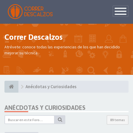
Conmutac
de
Navegaci
Correr Descalzos
Atrévete: conoce todas las experiencias de los que han decidido
mejorar su técnica
Anécdotas y Curiosidades
ANÉCDOTAS Y CURIOSIDADES
89 temas