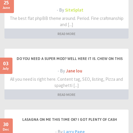
25
June
- By
SiteSplat
The best flat phpBB theme around. Period. Fine craftmanship
and [...]
READ MORE
DO YOU NEED A SUPER MOD? WELL HERE IT IS. CHEW ON THIS
03
July
- By
Jane lou
All you need is right here. Content tag, SEO, listing, Pizza and
spaghetti [...]
READ MORE
LASAGNA ON ME THIS TIME OK? I GOT PLENTY OF CASH
30
Dec
- By
Larry Page