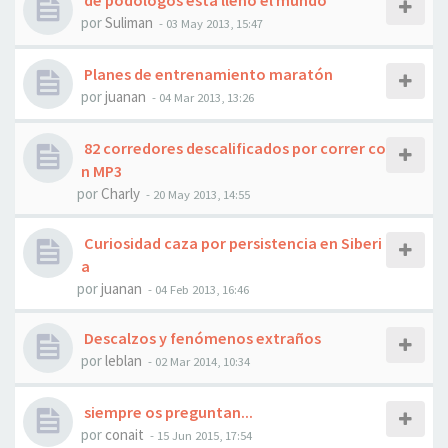
de podólogos está lleno el mundo
por
Suliman
- 03 May 2013, 15:47
Planes de entrenamiento maratón
por
juanan
- 04 Mar 2013, 13:26
82 corredores descalificados por correr co
n MP3
por
Charly
- 20 May 2013, 14:55
Curiosidad caza por persistencia en Siberi
a
por
juanan
- 04 Feb 2013, 16:46
Descalzos y fenómenos extraños
por
leblan
- 02 Mar 2014, 10:34
siempre os preguntan...
por
conait
- 15 Jun 2015, 17:54