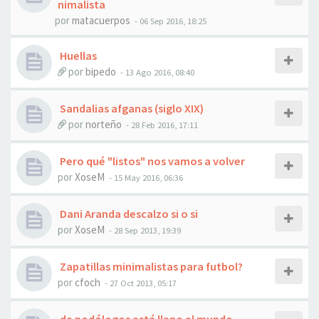
nimalista
por
matacuerpos
- 06 Sep 2016, 18:25
Huellas
por
bipedo
- 13 Ago 2016, 08:40
Sandalias afganas (siglo XIX)
por
norteño
- 28 Feb 2016, 17:11
Pero qué "listos" nos vamos a volver
por
XoseM
- 15 May 2016, 06:36
Dani Aranda descalzo si o si
por
XoseM
- 28 Sep 2013, 19:39
Zapatillas minimalistas para futbol?
por
cfoch
- 27 Oct 2013, 05:17