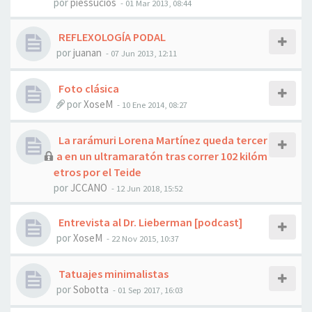
por
piessucios
- 01 Mar 2013, 08:44
REFLEXOLOGÍA PODAL
por
juanan
- 07 Jun 2013, 12:11
Foto clásica
por
XoseM
- 10 Ene 2014, 08:27
La rarámuri Lorena Martínez queda tercer
a en un ultramaratón tras correr 102 kilóm
etros por el Teide
por
JCCANO
- 12 Jun 2018, 15:52
Entrevista al Dr. Lieberman [podcast]
por
XoseM
- 22 Nov 2015, 10:37
Tatuajes minimalistas
por
Sobotta
- 01 Sep 2017, 16:03