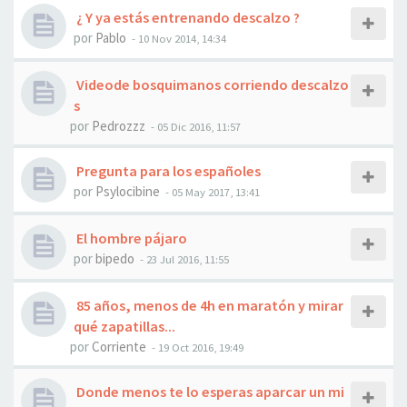
¿ Y ya estás entrenando descalzo ?
por
Pablo
- 10 Nov 2014, 14:34
Videode bosquimanos corriendo descalzo
s
por
Pedrozzz
- 05 Dic 2016, 11:57
Pregunta para los españoles
por
Psylocibine
- 05 May 2017, 13:41
El hombre pájaro
por
bipedo
- 23 Jul 2016, 11:55
85 años, menos de 4h en maratón y mirar
qué zapatillas...
por
Corriente
- 19 Oct 2016, 19:49
Donde menos te lo esperas aparcar un mi