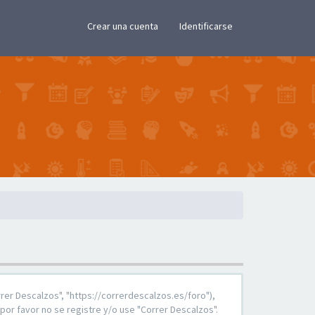
×
Crear una cuenta
Identificarse
rrer Descalzos", "https://correrdescalzos.es/foro"),
por favor no se registre y/o use "Correr Descalzos".