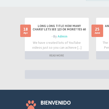
Alternativa a Merrell trail glove 4
por
gregomm
En:
Equipamiento:
05 Mar 2024, 22:25
LONG LONG TITLE HOW MANY
AN
18
25
CHARS? LETS SEE 123 OK MORE? YES 60
Apr
June
los pies pueden crecer?
- By
Admin
por
Alberto
We have created lots of YouTube
The 
En:
Anécdotas y Curiosidades
videos just so you can achieve [...]
Per
12 Dic 2023, 10:26
READ MORE
Correr y disfrutar el minimalismo.
Nuevo en el forum.
por
samfoot
En:
Preséntate
11 May 2023, 21:04
Seguridad en alta montaña
por
samfoot
En:
General
BIENVENIDO
11 May 2023, 20:55