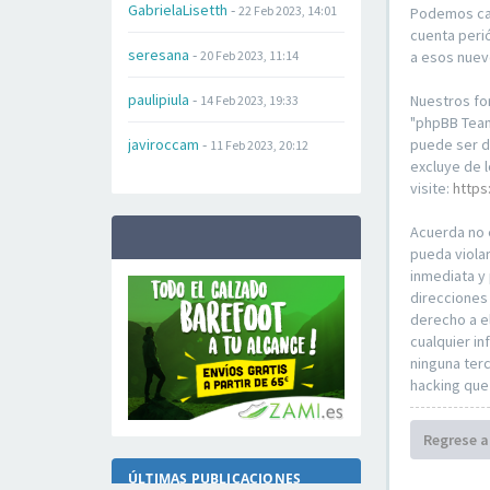
GabrielaLisetth
-
22 Feb 2023, 14:01
Podemos cam
cuenta peri
seresana
-
20 Feb 2023, 11:14
a esos nuev
paulipiula
-
Nuestros fo
14 Feb 2023, 19:33
"phpBB Teams
javiroccam
-
puede ser 
11 Feb 2023, 20:12
excluye de 
visite:
https
Acuerda no 
pueda violar
inmediata y
direcciones
derecho a e
cualquier i
ninguna ter
hacking que
Regrese a
ÚLTIMAS PUBLICACIONES