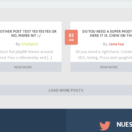
OTHER POST TEST YES YES YES OR
DO YOU NEED A SUPER MOD?
03
NO, MAYBE NI? :-/
HERE IT IS. CHEW ON TH
July
- By
SiteSplat
- By
Jane lou
best flat phpBB theme around.
All you need is right here. Conte
iod. Fine craftmanship and [...]
SEO, listing, Pizza and spaghetti
READ MORE
READ MORE
LOAD MORE POSTS
NUE