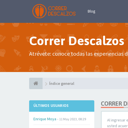
Blog
Correr Descalzos
Atrévete: conoce todas las experiencias d
Índice general
CORRER D
ÚLTIMOS USUARIOS
Enrique Moya
-
11 May 2023, 08:29
Al ingresar 
usted acuerd