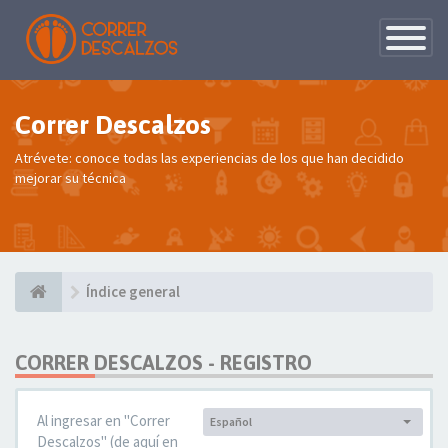
Conmutac
de
Navegaci
Correr Descalzos
Atrévete: conoce todas las experiencias de los que han decidido
mejorar su técnica
Índice general
CORRER DESCALZOS - REGISTRO
Al ingresar en "Correr
Español
Idioma:
Descalzos" (de aquí en