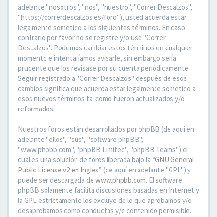
adelante "nosotros", "nos", "nuestro", "Correr Descalzos",
"https://correrdescalzos.es/foro"), usted acuerda estar
legalmente sometido a los siguientes términos. En caso
contrario por favor no se registre y/o use "Correr
Descalzos". Podemos cambiar estos términos en cualquier
momento e intentaríamos avisarle, sin embargo sería
prudente que los revisase por su cuenta periódicamente.
Seguir registrado a "Correr Descalzos" después de esos
cambios significa que acuerda estar legalmente sometido a
esos nuevos términos tal como fueron actualizados y/o
reformados.
Nuestros foros están desarrollados por phpBB (de aquí en
adelante "ellos", "sus", "software phpBB",
"www.phpbb.com", "phpBB Limited", "phpBB Teams") el
cual es una solución de foros liberada bajo la “
GNU General
Public License v2 en Ingles
” (de aquí en adelante "GPL") y
puede ser descargada de
www.phpbb.com
. El software
phpBB solamente facilita discusiones basadas en Internet y
la GPL estrictamente los excluye de lo que aprobamos y/o
desaprobamos como conductas y/o contenido permisible.