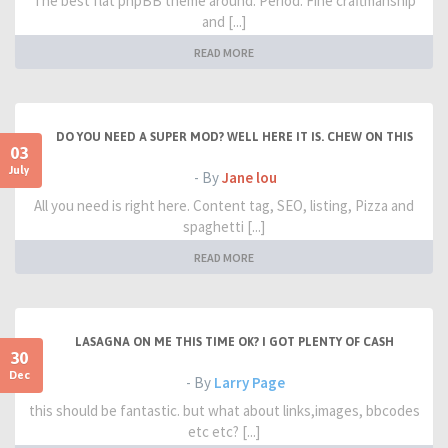
The best flat phpBB theme around. Period. Fine craftmanship
and [...]
READ MORE
DO YOU NEED A SUPER MOD? WELL HERE IT IS. CHEW ON THIS
03
July
- By
Jane lou
All you need is right here. Content tag, SEO, listing, Pizza and
spaghetti [...]
READ MORE
LASAGNA ON ME THIS TIME OK? I GOT PLENTY OF CASH
30
Dec
- By
Larry Page
this should be fantastic. but what about links,images, bbcodes
etc etc? [...]