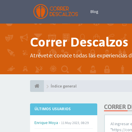
Blog
Correr Descalzos
Atrévete: conoce todas las experiencias d
Índice general
CORRER D
ÚLTIMOS USUARIOS
Enrique Moya
-
11 May 2023, 08:29
Al ingresar 
"https://co