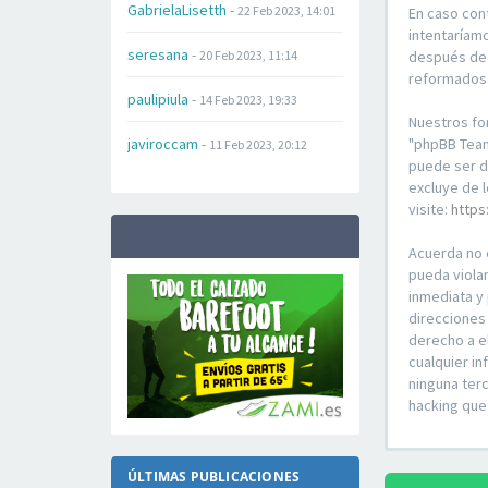
GabrielaLisetth
-
22 Feb 2023, 14:01
En caso con
intentaríam
seresana
-
20 Feb 2023, 11:14
después de 
reformados
paulipiula
-
14 Feb 2023, 19:33
Nuestros fo
javiroccam
-
"phpBB Teams
11 Feb 2023, 20:12
puede ser 
excluye de 
visite:
https
Acuerda no 
pueda violar
inmediata y
direcciones
derecho a e
cualquier i
ninguna ter
hacking que
ÚLTIMAS PUBLICACIONES