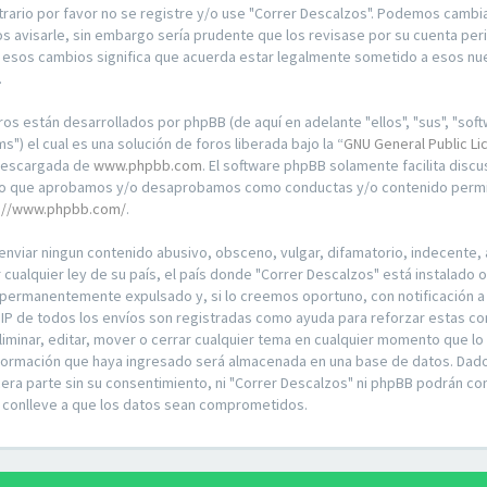
trario por favor no se registre y/o use "Correr Descalzos". Podemos camb
os avisarle, sin embargo sería prudente que los revisase por su cuenta per
esos cambios significa que acuerda estar legalmente sometido a esos nue
.
ros están desarrollados por phpBB (de aquí en adelante "ellos", "sus", "so
") el cual es una solución de foros liberada bajo la “
GNU General Public Li
descargada de
www.phpbb.com
. El software phpBB solamente facilita disc
lo que aprobamos y/o desaprobamos como conductas y/o contenido permisi
://www.phpbb.com/
.
enviar ningun contenido abusivo, obsceno, vulgar, difamatorio, indecente, 
 cualquier ley de su país, el país donde "Correr Descalzos" está instalado
 permanentemente expulsado y, si lo creemos oportuno, con notificación a 
 IP de todos los envíos son registradas como ayuda para reforzar estas co
liminar, editar, mover o cerrar cualquier tema en cualquier momento que 
nformación que haya ingresado será almacenada en una base de datos. Dad
cera parte sin su consentimiento, ni "Correr Descalzos" ni phpBB podrán co
 conlleve a que los datos sean comprometidos.