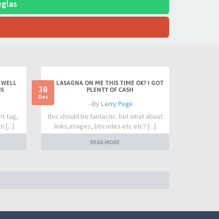
eglas
 WELL
LASAGNA ON ME THIS TIME OK? I GOT
30
IS
PLENTY OF CASH
Dec
- By
Larry Page
nt tag,
this should be fantastic. but what about
 [...]
links,images, bbcodes etc etc? [...]
READ MORE