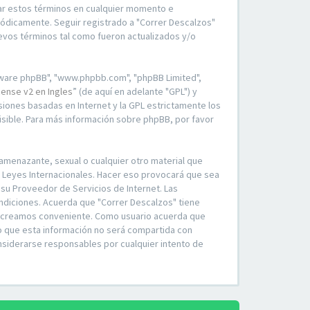
iar estos términos en cualquier momento e
iódicamente. Seguir registrado a "Correr Descalzos"
vos términos tal como fueron actualizados y/o
ftware phpBB", "www.phpbb.com", "phpBB Limited",
cense v2 en Ingles
” (de aquí en adelante "GPL") y
usiones basadas en Internet y la GPL estrictamente los
ble. Para más información sobre phpBB, por favor
amenazante, sexual o cualquier otro material que
 o Leyes Internacionales. Hacer eso provocará que sea
su Proveedor de Servicios de Internet. Las
ndiciones. Acuerda que "Correr Descalzos" tiene
lo creamos conveniente. Como usuario acuerda que
o que esta información no será compartida con
nsiderarse responsables por cualquier intento de