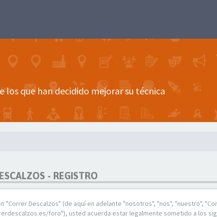
e los que han decidido mejorar su técnica
ESCALZOS - REGISTRO
en "Correr Descalzos" (de aquí en adelante "nosotros", "nos", "nuestro", "Co
rrerdescalzos.es/foro"), usted acuerda estar legalmente sometido a los si