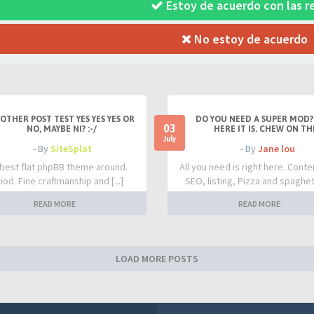
Estoy de acuerdo con las r
No estoy de acuerdo
OTHER POST TEST YES YES YES OR
DO YOU NEED A SUPER MOD?
03
NO, MAYBE NI? :-/
HERE IT IS. CHEW ON TH
July
- By
SiteSplat
- By
Jane lou
best flat phpBB theme around.
All you need is right here. Conte
iod. Fine craftmanship and [...]
SEO, listing, Pizza and spaghetti
READ MORE
READ MORE
LOAD MORE POSTS