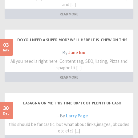
and [...]
READ MORE
DO YOU NEED A SUPER MOD? WELL HERE IT IS. CHEW ON THIS
03
July
- By
Jane lou
All you need is right here. Content tag, SEO, listing, Pizza and
spaghetti [...]
READ MORE
LASAGNA ON ME THIS TIME OK? I GOT PLENTY OF CASH
30
Dec
- By
Larry Page
this should be fantastic. but what about links,images, bbcodes
etc etc? [...]