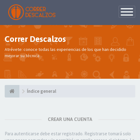
Conmutac
de
Navegaci
Correr Descalzos
Atrévete: conoce todas las experiencias de los que han decidido
mejorar su técnica
Índice general
CREAR UNA CUENTA
Para autenticarse debe estar registrado. Registrarse tomará solo