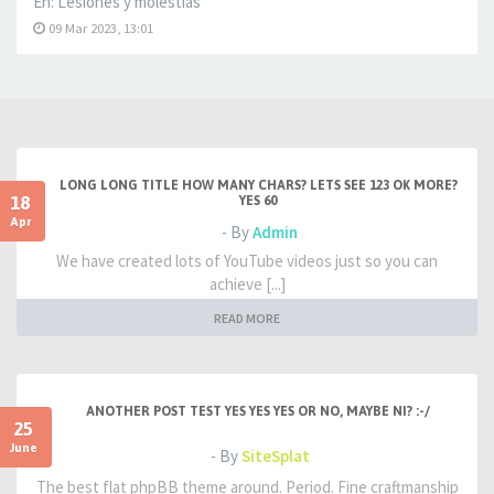
En:
Lesiones y molestias
09 Mar 2023, 13:01
LONG LONG TITLE HOW MANY CHARS? LETS SEE 123 OK MORE?
18
YES 60
Apr
- By
Admin
We have created lots of YouTube videos just so you can
achieve [...]
READ MORE
ANOTHER POST TEST YES YES YES OR NO, MAYBE NI? :-/
25
June
- By
SiteSplat
The best flat phpBB theme around. Period. Fine craftmanship