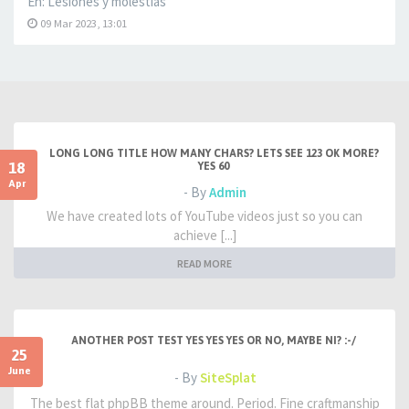
En:
Lesiones y molestias
09 Mar 2023, 13:01
LONG LONG TITLE HOW MANY CHARS? LETS SEE 123 OK MORE?
18
YES 60
Apr
- By
Admin
We have created lots of YouTube videos just so you can
achieve [...]
READ MORE
ANOTHER POST TEST YES YES YES OR NO, MAYBE NI? :-/
25
June
- By
SiteSplat
The best flat phpBB theme around. Period. Fine craftmanship