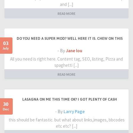
and [...]
READ MORE
DO YOU NEED A SUPER MOD? WELL HERE IT IS. CHEW ON THIS
03
July
- By
Jane lou
All you need is right here. Content tag, SEO, listing, Pizza and
spaghetti [...]
READ MORE
LASAGNA ON ME THIS TIME OK? I GOT PLENTY OF CASH
30
Dec
- By
Larry Page
this should be fantastic. but what about links,images, bbcodes
etc etc? [...]