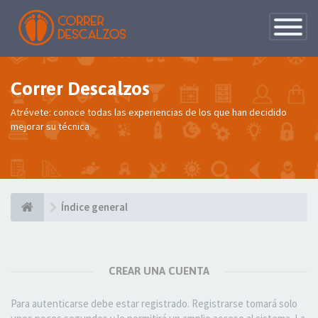
Conmutac
de
Navegaci
Correr Descalzos
Atrévete: conoce todas las experiencias de los que han decidido
mejorar su técnica
Índice general
CREAR UNA CUENTA
Para autenticarse debe estar registrado. Registrarse tomará solo