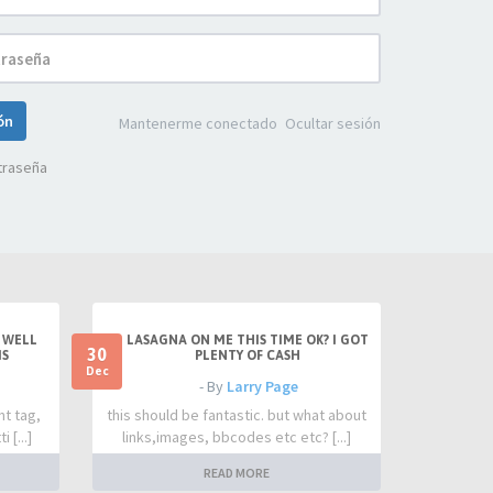
ión
Mantenerme conectado
Ocultar sesión
traseña
 WELL
LASAGNA ON ME THIS TIME OK? I GOT
30
IS
PLENTY OF CASH
Dec
- By
Larry Page
nt tag,
this should be fantastic. but what about
 [...]
links,images, bbcodes etc etc? [...]
READ MORE