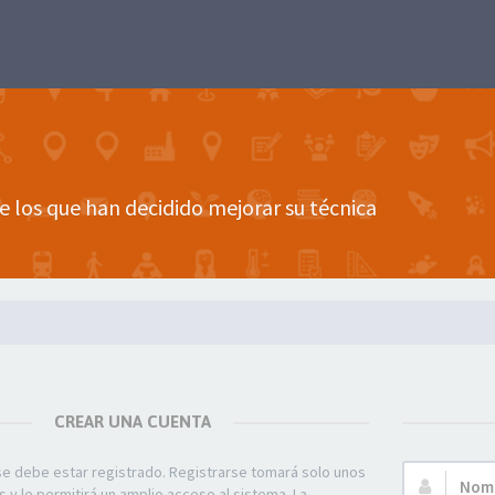
e los que han decidido mejorar su técnica
CREAR UNA CUENTA
se debe estar registrado. Registrarse tomará solo unos
Nombre
y le permitirá un amplio acceso al sistema. La