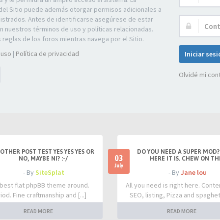
de
del Sitio puede además otorgar permisos adicionales a
Usuario:
gistrados. Antes de identificarse asegúrese de estar
Contraseña:
on nuestros términos de uso y políticas relacionadas.
s reglas de los foros mientras navega por el Sitio.
 uso
|
Política de privacidad
Iniciar ses
Olvidé mi con
OTHER POST TEST YES YES YES OR
DO YOU NEED A SUPER MOD?
03
NO, MAYBE NI? :-/
HERE IT IS. CHEW ON TH
July
- By
SiteSplat
- By
Jane lou
best flat phpBB theme around.
All you need is right here. Conte
iod. Fine craftmanship and [...]
SEO, listing, Pizza and spaghetti
READ MORE
READ MORE