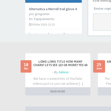
Este mensaj
Enviar copi
Alternativa a Merrell trail glove 4
por
gregomm
En:
Equipamiento:
05 Mar 2024, 22:25
los pies pueden crecer?
por
Alberto
En:
Anécdotas y Curiosidades
12 Dic 2023, 10:26
Correr y disfrutar el minimalismo.
LONG LONG TITLE HOW MANY
AN
Nuevo en el forum.
18
25
CHARS? LETS SEE 123 OK MORE? YES 60
Apr
June
por
samfoot
- By
Admin
En:
Preséntate
We have created lots of YouTube
The 
11 May 2023, 21:04
videos just so you can achieve [...]
Per
Seguridad en alta montaña
READ MORE
por
samfoot
En:
General
11 May 2023, 20:55