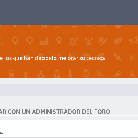
e los que han decidido mejorar su técnica
R CON UN ADMINISTRADOR DEL FORO
o: