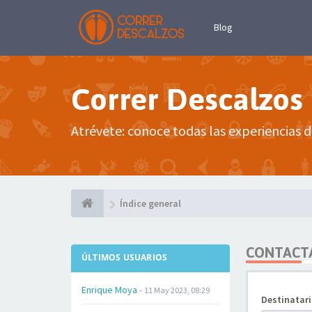
Blog
Correr Descalzos
Atrévete: conoce todas las experiencias d
Índice general
CONTACTA
ÚLTIMOS USUARIOS
Enrique Moya
-
11 May 2023, 08:29
Destinatari