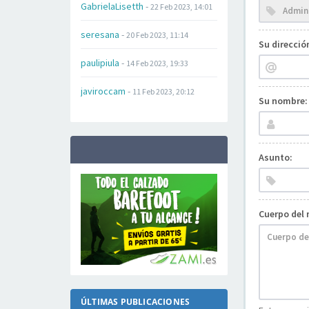
GabrielaLisetth
-
22 Feb 2023, 14:01
seresana
-
20 Feb 2023, 11:14
Su direcció
paulipiula
-
14 Feb 2023, 19:33
javiroccam
-
11 Feb 2023, 20:12
Su nombre:
Asunto:
Cuerpo del 
ÚLTIMAS PUBLICACIONES