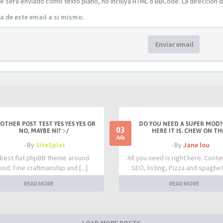
e será enviado como texto plano, no incluya HTML o BBCode. La dirección de
a de este email a si mismo.
Enviar email
OTHER POST TEST YES YES YES OR
DO YOU NEED A SUPER MOD?
03
NO, MAYBE NI? :-/
HERE IT IS. CHEW ON TH
July
- By
SiteSplat
- By
Jane lou
best flat phpBB theme around.
All you need is right here. Conte
iod. Fine craftmanship and [...]
SEO, listing, Pizza and spaghetti
READ MORE
READ MORE
LOAD MORE POSTS