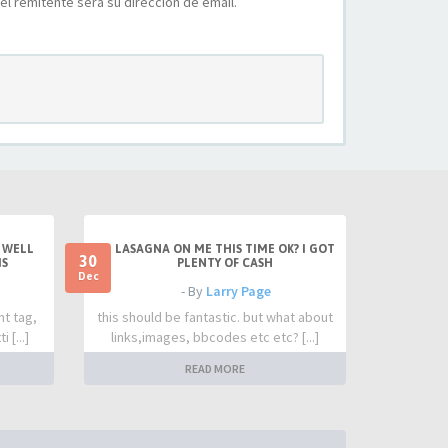
l remitente será su dirección de email.
 WELL
LASAGNA ON ME THIS TIME OK? I GOT
30
IS
PLENTY OF CASH
Dec
- By
Larry Page
nt tag,
this should be fantastic. but what about
 [...]
links,images, bbcodes etc etc? [...]
READ MORE