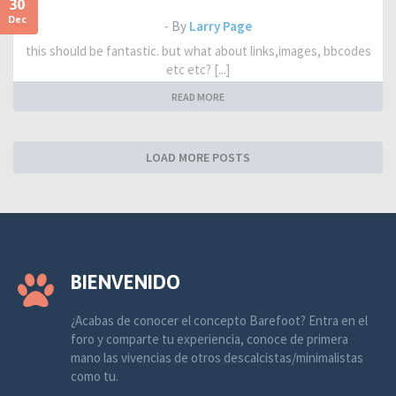
30
Dec
- By
Larry Page
this should be fantastic. but what about links,images, bbcodes
etc etc? [...]
READ MORE
LOAD MORE POSTS
BIENVENIDO
¿Acabas de conocer el concepto Barefoot? Entra en el
foro y comparte tu experiencia, conoce de primera
mano las vivencias de otros descalcistas/minimalistas
como tu.