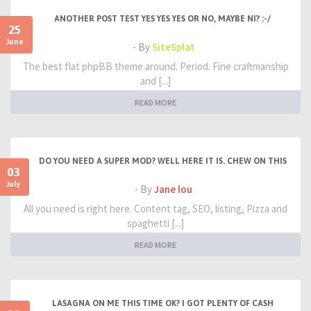
ANOTHER POST TEST YES YES YES OR NO, MAYBE NI? :-/
25
June
- By
SiteSplat
The best flat phpBB theme around. Period. Fine craftmanship
and [...]
READ MORE
DO YOU NEED A SUPER MOD? WELL HERE IT IS. CHEW ON THIS
03
July
- By
Jane lou
All you need is right here. Content tag, SEO, listing, Pizza and
spaghetti [...]
READ MORE
LASAGNA ON ME THIS TIME OK? I GOT PLENTY OF CASH