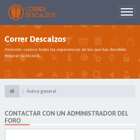
Conmutac
de
Navegaci
Correr Descalzos
Atrévete: conoce todas las experiencias de los que han decidido
mejorar su técnica
Índice general
CONTACTAR CON UN ADMINISTRADOR DEL
FORO