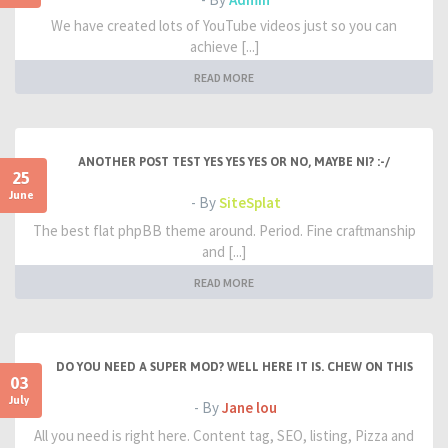
We have created lots of YouTube videos just so you can
achieve [...]
READ MORE
ANOTHER POST TEST YES YES YES OR NO, MAYBE NI? :-/
25
June
- By
SiteSplat
The best flat phpBB theme around. Period. Fine craftmanship
and [...]
READ MORE
DO YOU NEED A SUPER MOD? WELL HERE IT IS. CHEW ON THIS
03
July
- By
Jane lou
All you need is right here. Content tag, SEO, listing, Pizza and