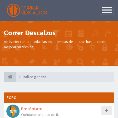
Conmutac
de
Navegaci
Correr Descalzos
Atrévete: conoce todas las experiencias de los que han decidido
mejorar su técnica
Índice general
FORO
Preséntate
Cuéntanos un poco de tí.