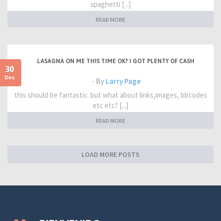
spaghetti [...]
READ MORE
LASAGNA ON ME THIS TIME OK? I GOT PLENTY OF CASH
30
Dec
- By
Larry Page
this should be fantastic. but what about links,images, bbcodes
etc etc? [...]
READ MORE
LOAD MORE POSTS