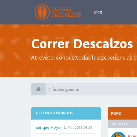
Blog
Correr Descalzos
Atrévete: conoce todas las experiencias d
Índice general
ÚLTIMOS USUARIOS
FORO
TÍTULO
Enrique Moya
-
11 May 2023, 08:29
Pre