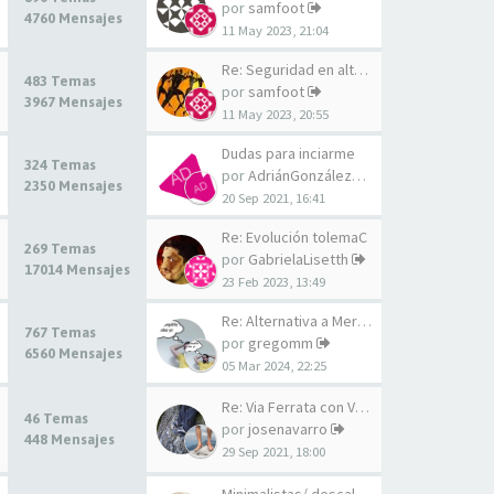
por
samfoot
4760 Mensajes
11 May 2023, 21:04
Re: Seguridad en alta montaña
483 Temas
por
samfoot
3967 Mensajes
11 May 2023, 20:55
Dudas para inciarme
324 Temas
por
AdriánGonzález20
2350 Mensajes
20 Sep 2021, 16:41
Re: Evolución tolemaC
269 Temas
por
GabrielaLisetth
17014 Mensajes
23 Feb 2023, 13:49
Re: Alternativa a Merrell tra…
767 Temas
por
gregomm
6560 Mensajes
05 Mar 2024, 22:25
Re: Via Ferrata con VFF!!
46 Temas
por
josenavarro
448 Mensajes
29 Sep 2021, 18:00