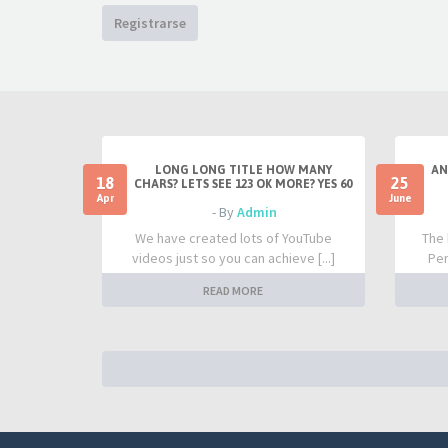
Estudio de pisada
Registrarse
por
Alberto
En:
Lesiones y molestias
09 Mar 2023, 13:01
LONG LONG TITLE HOW MANY
AN
18
25
CHARS? LETS SEE 123 OK MORE? YES 60
Apr
June
- By
Admin
We have created lots of YouTube
The 
videos just so you can achieve [...]
Per
READ MORE