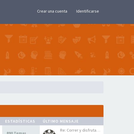
×
Crear una cuenta
Identificarse
ESTADÍSTICAS
ÚLTIMO MENSAJE
Re: Correr y disfrutar el min…
890 Temas