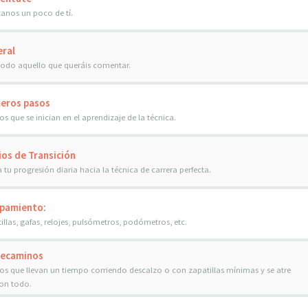
anos un poco de tí.
ral
todo aquello que queráis comentar.
eros pasos
los que se inician en el aprendizaje de la técnica.
ios de Transición
 tu progresión diaria hacia la técnica de carrera perfecta.
pamiento:
illas, gafas, relojes, pulsómetros, podómetros, etc.
recaminos
los que llevan un tiempo corriendo descalzo o con zapatillas mínimas y se atre
on todo.