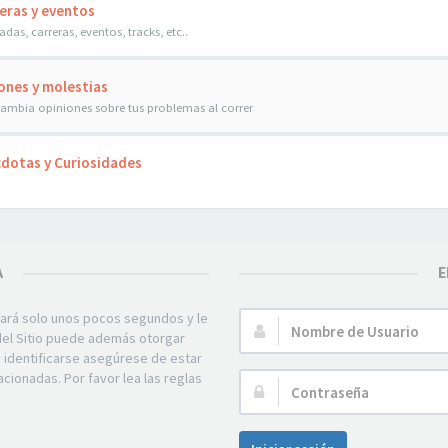
eras y eventos
das, carreras, eventos, tracks, etc..
ones y molestias
cambia opiniones sobre tus problemas al correr
dotas y Curiosidades
A
E
mará solo unos pocos segundos y le
Nombre
 del Sitio puede además otorgar
de
e identificarse asegúrese de estar
Usuario:
acionadas. Por favor lea las reglas
Contraseña: