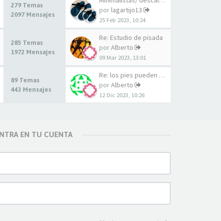
Minimalistas/ descalcistas en…
279 Temas
por
lagartijo13
2097 Mensajes
25 Feb 2023, 10:24
Re: Estudio de pisada
285 Temas
por
Alberto
1972 Mensajes
09 Mar 2023, 13:01
Re: los pies pueden crecer?
89 Temas
por
Alberto
443 Mensajes
12 Dic 2023, 10:26
NTRA EN TU CUENTA