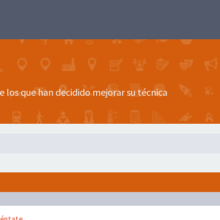
e los que han decidido mejorar su técnica
séntate