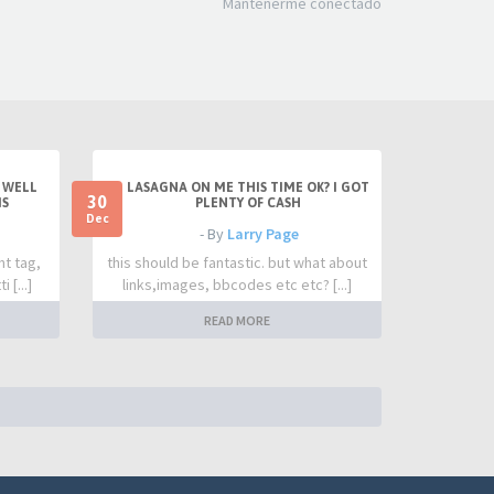
Mantenerme conectado
 WELL
LASAGNA ON ME THIS TIME OK? I GOT
30
IS
PLENTY OF CASH
Dec
- By
Larry Page
nt tag,
this should be fantastic. but what about
 [...]
links,images, bbcodes etc etc? [...]
READ MORE