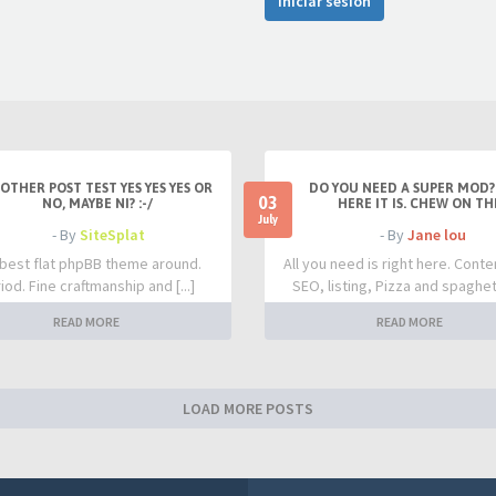
Iniciar sesión
OTHER POST TEST YES YES YES OR
DO YOU NEED A SUPER MOD?
03
NO, MAYBE NI? :-/
HERE IT IS. CHEW ON TH
July
- By
SiteSplat
- By
Jane lou
best flat phpBB theme around.
All you need is right here. Conte
iod. Fine craftmanship and [...]
SEO, listing, Pizza and spaghetti
READ MORE
READ MORE
LOAD MORE POSTS