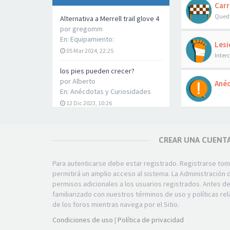
Carr
Queda
Alternativa a Merrell trail glove 4
por
gregomm
En:
Equipamiento:
Lesi
05 Mar 2024, 22:25
Inter
los pies pueden crecer?
por
Alberto
Anéc
En:
Anécdotas y Curiosidades
12 Dic 2023, 10:26
Correr y disfrutar el minimalismo.
Nuevo en el forum.
CREAR UNA CUENT
por
samfoot
En:
Preséntate
Para autenticarse debe estar registrado. Registrarse to
11 May 2023, 21:04
permitirá un amplio acceso al sistema. La Administración
permisos adicionales a los usuarios registrados. Antes d
Seguridad en alta montaña
familiarizado con nuestros términos de uso y políticas rel
por
samfoot
de los foros mientras navega por el Sitio.
En:
General
11 May 2023, 20:55
Condiciones de uso
|
Política de privacidad