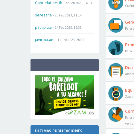
GabrielaLisetth
-
22 Feb 2023, 14:01
Cuént
seresana
-
20 Feb 2023, 11:14
Gene
paulipiula
-
14 Feb 2023, 19:33
Para 
javiroccam
-
11 Feb 2023, 20:12
Prim
Para 
Diar
Anota
Equi
Zapat
Cor
Para 
ven c
ÚLTIMAS PUBLICACIONES